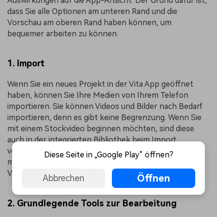
Auswirkungen auf die App-Ansicht. Der Grund dafür ist,
dass Sie alle Optionen am unteren Rand und die
Vorschau am oberen Rand haben können, um
bequemer arbeiten zu können.
1. Import
Wenn Sie ein neues Projekt in der Vita App geöffnet
haben, können Sie Ihre Medien von Ihrem Telefon
importieren. Sie können Videos und Bilder nach Bedarf
importieren, denn es gibt keine Begrenzung. Wenn Sie
mit einem Stockvideo beginnen möchten, sind diese
auch in der integrierten Bibliothek beim Import
verfügbar. Denken Sie jedoch daran, dass Vita umso
Diese Seite in „Google Play“ öffnen?
mehr Zeit benötigt, um Ihr Projekt zu laden, je mehr
Videos Sie ausgewählt haben.
Öffnen
Abbrechen
2. Grundlegende Tools zur Bearbeitung