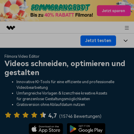
Jetzt testen
Top-Produkte
KI-gestützte digitale Kreativität
Produkte
Business
Filmora Video Editor
Dienstprogramme
Videos schneiden, optimieren und
Überblick
Plattformen
KI
gestalten
Über uns
Lösungen
Funktionen
Innovative KI-Tools für eine effiziente und professionelle
Video/Foto
Lösungen
Presseraum
Videobearbeitung
Assets
Umfangreiche Vorlagen & lizenzfreie kreative Assets
Audio
für grenzenlose Gestaltungsmöglichkeiten
Soziale Medien
Ressourcen
Shop
Gratisversion ohne Ablaufdatum nutzen
Text
Marketing & Business
4,7
Hilfe-Center
Support
(
15746 Bewertungen
)
Lifestyle & Spaß
Video-Prompts
Meisterkurs
Erste Schritte
Über
Über 100 heiße Video-
Beherrschen Sie