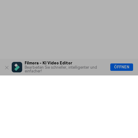
Filmora - KI Video Editor
ÖFFNEN
Bearbeiten Sie schneller, intelligenter und
einfacher!
Hero Produkte
Wondershare