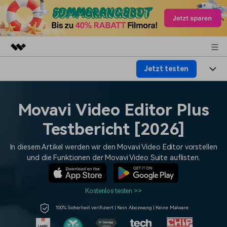
Jetzt testen
Top-Produkte
KI-gestützte digitale Kreativität
Produkte
Business
Dienstprogramme
Movavi Video Editor Plus
Überblick
Plattformen
KI
Über uns
Testbericht [2026]
Lösungen
Funktionen
Video/Foto
Lösungen
Presseraum
In diesem Artikel werden wir den Movavi Video Editor vorstellen
Assets
und die Funktionen der Movavi Video Suite auflisten.
Audio
Soziale Medien
Ressourcen
Shop
Text
Marketing & Business
Kostenlos testen >>
Hilfe-Center
Support
Lifestyle & Spaß
100% Sicherheit verifiziert | Kein Abozwang | Keine Malware
Video-Prompts
Meisterkurs
Erste Schritte
Über
Über 100 heiße Video-
Beherrschen Sie