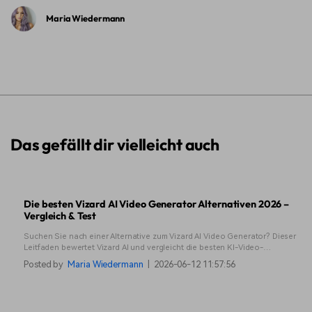
Maria Wiedermann
Das gefällt dir vielleicht auch
Die besten Vizard AI Video Generator Alternativen 2026 –
Vergleich & Test
Suchen Sie nach einer Alternative zum Vizard AI Video Generator? Dieser
Leitfaden bewertet Vizard AI und vergleicht die besten KI-Video-
Generatoren dieses Jahres. Sehen Sie sich Funktionen, Preise und Top-
Posted by
Maria Wiedermann
|
2026-06-12 11:57:56
Auswahlen an.