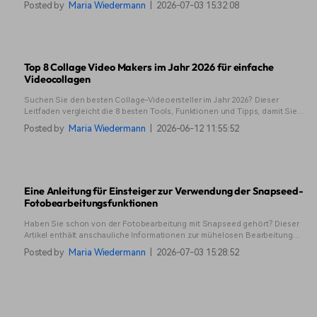
Posted by
Maria Wiedermann
|
2026-07-03 15:32:08
kannst du sie auch selbst machen.
Top 8 Collage Video Makers im Jahr 2026 für einfache
Videocollagen
Suchen Sie den besten Collage-Videoersteller im Jahr 2026? Dieser
Leitfaden vergleicht die 8 besten Tools, Funktionen und Tipps, damit Sie
schnell auffällige Video-Collagen erstellen können.
Posted by
Maria Wiedermann
|
2026-06-12 11:55:52
Eine Anleitung für Einsteiger zur Verwendung der Snapseed-
Fotobearbeitungsfunktionen
Haben Sie schon von der Fotobearbeitung mit Snapseed gehört? Dieser
Artikel enthält anschauliche Informationen zur mühelosen Bearbeitung
Ihrer Bilder.
Posted by
Maria Wiedermann
|
2026-07-03 15:28:52