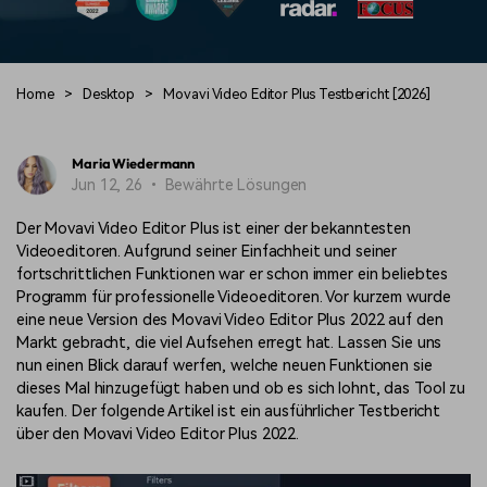
Trends
Prompts – schnell ähnliche
fortgeschrittene
Kunden-Support
Videos erstellen
Videobearbeitungsfähigkeiten
KAUFEN
Anmelden
Über Uns
Bewertungen
Home
>
Desktop
>
Movavi Video Editor Plus Testbericht [2026]
Unsere Mission, Geschichte
Finden Sie mehr über Filmora
Kickstart Bootcamp
DIY-Spezialeffekte
und Kunden
Nachrichten und
Suchen
Bewertungen
Lernen, ausdrücken und
Erfahren Sie, wie Sie einen
Maria Wiedermann
erweitern Sie Ihre
Spezialeffekt erzeugen
Jun 12, 26 • Bewährte Lösungen
Videobearbeitungs-
können
Fähigkeiten mit Filmora
Der Movavi Video Editor Plus ist einer der bekanntesten
Kunden-Geschichten
Affiliate-Programm
Videoeditoren. Aufgrund seiner Einfachheit und seiner
Erfahren Sie, wie unsere
Schalten Sie Partnerschaften
fortschrittlichen Funktionen war er schon immer ein beliebtes
Kunden Erfolg haben
auf Unternehmensebene frei
Creator
Freunde-werben-
Programm für professionelle Videoeditoren. Vor kurzem wurde
Monetarisierungs-
Programm
eine neue Version des Movavi Video Editor Plus 2022 auf den
Programm
An Freunde empfehlen,
Markt gebracht, die viel Aufsehen erregt hat. Lassen Sie uns
Monetarisieren Sie
Belohnungen erhalten
nun einen Blick darauf werfen, welche neuen Funktionen sie
Ihren Einfluss mit Filmora
dieses Mal hinzugefügt haben und ob es sich lohnt, das Tool zu
kaufen. Der folgende Artikel ist ein ausführlicher Testbericht
Blog
über den Movavi Video Editor Plus 2022.