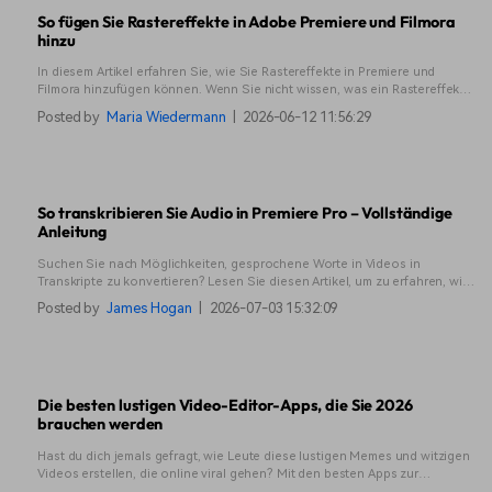
So fügen Sie Rastereffekte in Adobe Premiere und Filmora
hinzu
In diesem Artikel erfahren Sie, wie Sie Rastereffekte in Premiere und
Filmora hinzufügen können. Wenn Sie nicht wissen, was ein Rastereffekt
ist, schauen Sie es sich einfach an!
Posted by
Maria Wiedermann
|
2026-06-12 11:56:29
So transkribieren Sie Audio in Premiere Pro – Vollständige
Anleitung
Suchen Sie nach Möglichkeiten, gesprochene Worte in Videos in
Transkripte zu konvertieren? Lesen Sie diesen Artikel, um zu erfahren, wie
Sie die Transkription in Premiere Pro wie ein Profi nutzen können.
Posted by
James Hogan
|
2026-07-03 15:32:09
Die besten lustigen Video-Editor-Apps, die Sie 2026
brauchen werden
Hast du dich jemals gefragt, wie Leute diese lustigen Memes und witzigen
Videos erstellen, die online viral gehen? Mit den besten Apps zur
Bearbeitung lustiger Videos, die in diesem Leitfaden vorgestellt werden,