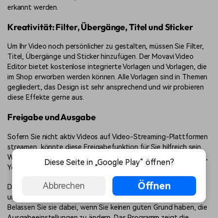
erkannt werden.
Kreativität: Filter, Übergänge, Titel und Sticker
Um Ihr Video noch persönlicher zu gestalten, müssen Sie Filter,
Titel, Übergänge und Sticker hinzufügen. Der Movavi Video
Editor bietet kostenlose integrierte Vorlagen und Vorlagen, die
im Shop erworben werden können. Alle Vorlagen sind in Themen
gegliedert, das Design ist sehr ansprechend und wir probieren
diese Effekte gerne aus.
Freigabe und Ausgabe
Sofern Sie nicht aktiv Videos auf Video-Streaming-Plattformen
streamen, könnte diese Freigabefunktion für Sie hilfreich sein.
Wenn Sie sich anmelden, können Sie Videos direkt auf YouTube,
Diese Seite in „Google Play“ öffnen?
YouTube Video und Google Drive hochladen.
Öffnen
Abbrechen
Die Exportfunktion unterstützt eine breite Palette von Video-
und Audioformaten, die sehr häufig verwendet werden.
Belassen Sie sie dabei, wenn Sie keinen guten Grund haben, die
Ausgabeeinstellungen zu ändern. Das Programm zeigt die