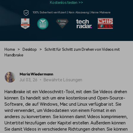
Kostenlos testen >>
Prompts – schnell ähnliche
fortgeschrittene
Kunden-Support
Videos erstellen
Videobearbeitungsfähigkeiten
100% Sicherheit verifiziert | Kein Abozwang | Keine Malware
KAUFEN
Anmelden
Über Uns
Bewertungen
Unsere Mission, Geschichte
Finden Sie mehr über Filmora
Kickstart Bootcamp
DIY-Spezialeffekte
und Kunden
Nachrichten und
Suchen
Bewertungen
Lernen, ausdrücken und
Erfahren Sie, wie Sie einen
erweitern Sie Ihre
Spezialeffekt erzeugen
Home
>
Desktop
>
Schritt für Schritt zum Drehen von Videos mit
Videobearbeitungs-
können
Handbrake
Fähigkeiten mit Filmora
Kunden-Geschichten
Affiliate-Programm
Erfahren Sie, wie unsere
Schalten Sie Partnerschaften
Maria Wiedermann
Kunden Erfolg haben
auf Unternehmensebene frei
Creator
Freunde-werben-
Jul 03, 26 • Bewährte Lösungen
Monetarisierungs-
Programm
Programm
An Freunde empfehlen,
Handbrake ist ein Videoschnitt-Tool, mit dem Sie Videos drehen
Monetarisieren Sie
Belohnungen erhalten
können. Es handelt sich um eine kostenlose und Open-Source-
Ihren Einfluss mit Filmora
Software, die auf Windows, Mac und Linux verfügbar ist. Sie
wird verwendet, um Videodateien von einem Format in ein
Blog
anderes zu konvertieren. Sie können damit Videos komprimieren,
Untertitel hinzufügen oder Kapitel erstellen. Außerdem können
Sie damit Videos in verschiedene Richtungen drehen. Sie können