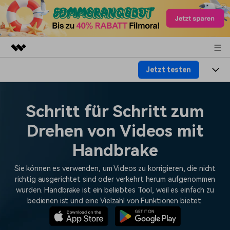
Jetzt testen
Top-Produkte
KI-gestützte digitale Kreativität
Produkte
Business
Dienstprogramme
Schritt für Schritt zum
Überblick
Plattformen
KI
Über uns
Drehen von Videos mit
Lösungen
Funktionen
Video/Foto
Handbrake
Lösungen
Presseraum
Assets
Audio
Sie können es verwenden, um Videos zu korrigieren, die nicht
Wer
Ressourcen
Shop
richtig ausgerichtet sind oder verkehrt herum aufgenommen
Text
Video-Lösungen
wurden. Handbrake ist ein beliebtes Tool, weil es einfach zu
Hilfe-Center
Support
bedienen ist und eine Vielzahl von Funktionen bietet.
Video-Prompts
Meisterkurs
Erste Schritte
Über
Über 100 heiße Video-
Beherrschen Sie