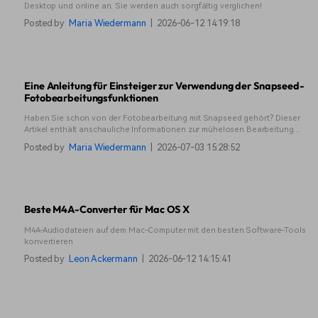
Desktop und online an. Sie werden auch sorgfältig verglichen!
Posted by
Maria Wiedermann
|
2026-06-12 14:19:18
Eine Anleitung für Einsteiger zur Verwendung der Snapseed-
Fotobearbeitungsfunktionen
Haben Sie schon von der Fotobearbeitung mit Snapseed gehört? Dieser
Artikel enthält anschauliche Informationen zur mühelosen Bearbeitung
Ihrer Bilder.
Posted by
Maria Wiedermann
|
2026-07-03 15:28:52
Beste M4A-Converter für Mac OS X
M4A-Audiodateien auf dem Mac-Computer mit den besten Software-Tools
konvertieren
Posted by
Leon Ackermann
|
2026-06-12 14:15:41