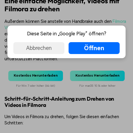
Eine einfache Möglichkeit, Videos mit
Filmora zu drehen
Außerdem können Sie anstelle von Handbrake auch den
Filmora
Video Editor
verwenden. Filmora ist ein Video-Editor, der sehr
Diese Seite in „Google Play“ öffnen?
einfach zu bedienen ist. Er bietet eine Vielzahl von Funktionen,
darunter die Möglichkeit, Videos zu drehen. Sie können Filmora
von der Filmora Webseite herunterladen. Auf der Webseite
Öffnen
Abbrechen
finden Sie Links zu den Download-Seiten für jede der
unterstützten Plattformen.
Kostenlos Herunterladen
Kostenlos Herunterladen
Für Win 7 oder höher (64-bit)
Für macOS 10.14 oder höher
Schritt-für-Schritt-Anleitung zum Drehen von
Videos in Filmora
Um Videos in Filmora zu drehen, folgen Sie diesen einfachen
Schritten: