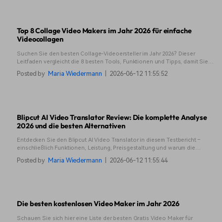
Top 8 Collage Video Makers im Jahr 2026 für einfache
Videocollagen
Suchen Sie den besten Collage-Videoersteller im Jahr 2026? Dieser
Leitfaden vergleicht die 8 besten Tools, Funktionen und Tipps, damit Sie
schnell auffällige Video-Collagen erstellen können.
Posted by
Maria Wiedermann
|
2026-06-12 11:55:52
Blipcut AI Video Translator Review: Die komplette Analyse
2026 und die besten Alternativen
Entdecken Sie den Blipcut AI Video Translator in diesem Testbericht –
einschließlich Funktionen, Leistung, Preisgestaltung und warum die
fortschrittlichen KI-Tools von Filmora als leistungsstarke Alternative
Posted by
Maria Wiedermann
|
2026-06-12 11:55:44
herausragen.
Die besten kostenlosen Video Maker im Jahr 2026
Schauen Sie sich hier eine Liste der besten Gratis Video Maker für