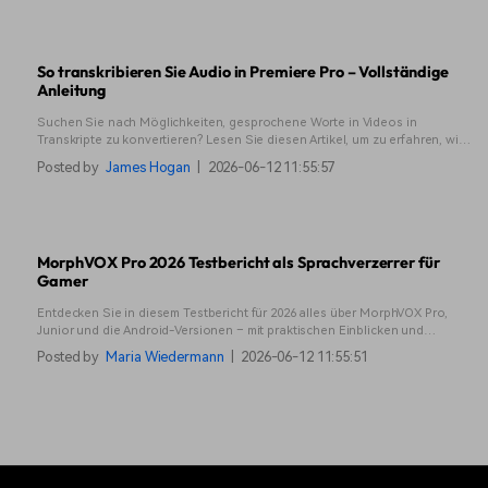
So transkribieren Sie Audio in Premiere Pro – Vollständige
Anleitung
Suchen Sie nach Möglichkeiten, gesprochene Worte in Videos in
Transkripte zu konvertieren? Lesen Sie diesen Artikel, um zu erfahren, wie
Sie die Transkription in Premiere Pro wie ein Profi nutzen können.
Posted by
James Hogan
|
2026-06-12 11:55:57
MorphVOX Pro 2026 Testbericht als Sprachverzerrer für
Gamer
Entdecken Sie in diesem Testbericht für 2026 alles über MorphVOX Pro,
Junior und die Android-Versionen – mit praktischen Einblicken und
Vergleichen zur Stimmenerstellung.
Posted by
Maria Wiedermann
|
2026-06-12 11:55:51