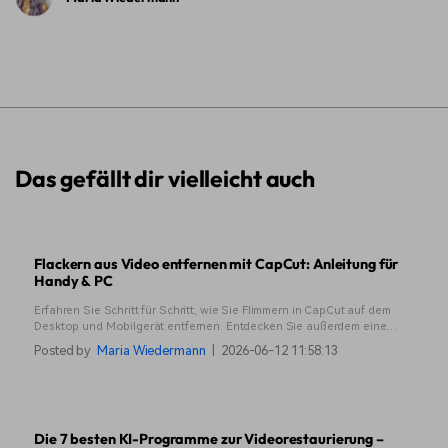
Das gefällt dir vielleicht auch
Flackern aus Video entfernen mit CapCut: Anleitung für
Handy & PC
Erfahren Sie Schritt für Schritt, wie Sie Flimmern in CapCut auf dem
Desktop und Mobilgerät entfernen. Entdecken Sie außerdem eine
leistungsstärkere Alternative, wenn die CapCut-Anti-Flimmer-Funktion
Posted by
Maria Wiedermann
|
2026-06-12 11:58:13
nicht ausreicht.
Die 7 besten KI-Programme zur Videorestaurierung –