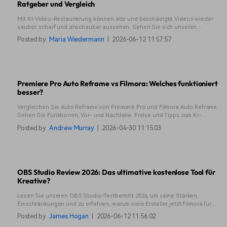
Ratgeber und Vergleich
Mit KI-Video-Restaurierung können alte und beschädigte Videos wieder
sauber, scharf und anschaubar aussehen. Sehen Sie sich unseren
Leitfaden für bewährte Tools und eine verständliche Schritt-für-Schritt-
Posted by
Maria Wiedermann
|
2026-06-12 11:57:57
Anleitung an.
Premiere Pro Auto Reframe vs Filmora: Welches funktioniert
besser?
Vergleichen Sie Auto Reframe von Premiere Pro und Filmora Auto Reframe.
Sehen Sie Funktionen, Vor- und Nachteile, Preise und Tipps zum KI-
Videobeschnitt, um vertikale oder horizontale Videos schnell und effektiv
Posted by
Andrew Murray
|
2026-04-30 11:15:03
zu erstellen.
OBS Studio Review 2026: Das ultimative kostenlose Tool für
Kreative?
Lesen Sie unseren OBS Studio-Testbericht 2026, um seine Stärken,
Einschränkungen und zu erfahren, warum viele Ersteller jetzt Filmora für
ein einfacheres All-in-One-Aufnahme- und Bearbeitungserlebnis wählen.
Posted by
James Hogan
|
2026-06-12 11:56:02