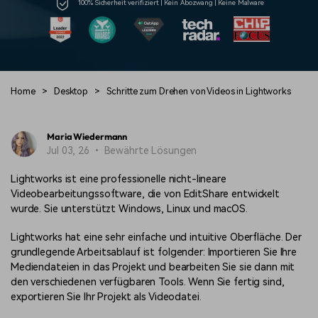
100% Sicherheit verifiziert | Kein Abozwang | Keine Malware
Prompts – schnell ähnliche
fortgeschrittene
Kunden-Support
Videos erstellen
Videobearbeitungsfähigkeiten
KAUFEN
Anmelden
Über Uns
Bewertungen
Unsere Mission, Geschichte
Finden Sie mehr über Filmora
Kickstart Bootcamp
DIY-Spezialeffekte
und Kunden
Nachrichten und
Suchen
Home
>
Desktop
>
Schritte zum Drehen von Videos in Lightworks
Bewertungen
Lernen, ausdrücken und
Erfahren Sie, wie Sie einen
erweitern Sie Ihre
Spezialeffekt erzeugen
Videobearbeitungs-
können
Fähigkeiten mit Filmora
Maria Wiedermann
Jul 03, 26 • Bewährte Lösungen
Kunden-Geschichten
Affiliate-Programm
Erfahren Sie, wie unsere
Schalten Sie Partnerschaften
Lightworks ist eine professionelle nicht-lineare
Kunden Erfolg haben
auf Unternehmensebene frei
Creator
Freunde-werben-
Videobearbeitungssoftware, die von EditShare entwickelt
Monetarisierungs-
Programm
wurde. Sie unterstützt Windows, Linux und macOS.
Programm
An Freunde empfehlen,
Monetarisieren Sie
Belohnungen erhalten
Lightworks hat eine sehr einfache und intuitive Oberfläche. Der
Ihren Einfluss mit Filmora
grundlegende Arbeitsablauf ist folgender: Importieren Sie Ihre
Mediendateien in das Projekt und bearbeiten Sie sie dann mit
Blog
den verschiedenen verfügbaren Tools. Wenn Sie fertig sind,
exportieren Sie Ihr Projekt als Videodatei.