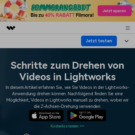
Jetzt testen
Top-Produkte
KI-gestützte digitale Kreativität
Produkte
Business
Dienstprogramme
Schritte zum Drehen von
Überblick
Plattformen
KI
Über uns
Videos in Lightworks
Lösungen
Funktionen
Video/Foto
Lösungen
Presseraum
In diesem Artikel erfahren Sie, wie Sie Videos in der Lightworks-
Assets
Anwendung drehen können. Nachfolgend finden Sie eine
Audio
Wer
Möglichkeit, Videos in Lightworks manuell zu drehen, wobei wir
Ressourcen
Shop
die Z-Achsen-Drehung verwenden.
Text
Video-Lösungen
Hilfe-Center
Support
Kostenlos testen >>
Video-Prompts
Meisterkurs
Erste Schritte
Über
Über 100 heiße Video-
Beherrschen Sie