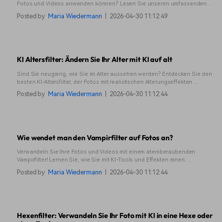
Fotos und Videos anwenden können? Lesen Sie unseren umfassenden
Leitfaden.
Posted by
Maria Wiedermann
|
2026-04-30 11:12:49
KI Altersfilter: Ändern Sie Ihr Alter mit KI auf alt
Sind Sie neugierig, wie Sie im Alter aussehen werden? Entdecken Sie den
besten KI-Altersfilter, der Fotos mit realistischen Alterungseffekten
verwandelt. Probieren Sie es jetzt aus und sehen Sie Ihr zukünftiges Ich!
Posted by
Maria Wiedermann
|
2026-04-30 11:12:44
Wie wendet man den Vampirfilter auf Fotos an?
Verwandeln Sie Ihre Fotos und Videos mit einem atemberaubenden
Vampirfilter! Lernen Sie, wie Sie mit KI-Tools und Effekten einen
gruseligen Vampir-Look für eine realistische, unheimliche Verwandlung
Posted by
Maria Wiedermann
|
2026-04-30 11:12:44
erzeugen.
Hexenfilter: Verwandeln Sie Ihr Foto mit KI in eine Hexe oder