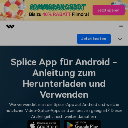
Jetzt testen
Top-Produkte
KI-gestützte digitale Kreativität
Produkte
Business
Dienstprogramme
Splice App für Android -
Überblick
Plattformen
KI
Über uns
Anleitung zum
Lösungen
Funktionen
Video/Foto
Herunterladen und
Lösungen
Presseraum
Assets
Audio
Verwenden
Soziale Medien
Ressourcen
Shop
Text
Wie verwendet man die Splice-App auf Android und welche
Marketing & Business
Hilfe-Center
Support
nützlichen Video-Splice-Apps sind am besten geeignet? Dieser
Artikel geht noch weiter darauf ein.
Lifestyle & Spaß
Video-Prompts
Meisterkurs
Erste Schritte
Über
Über 100 heiße Video-
Beherrschen Sie