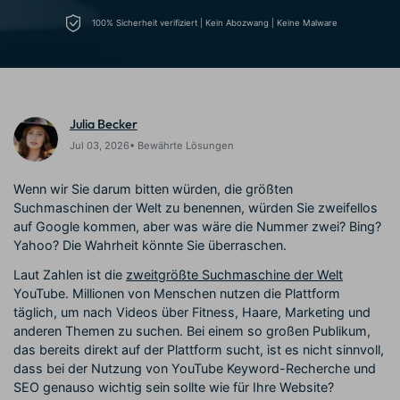
Prompts – schnell ähnliche
fortgeschrittene
Kunden-Support
100% Sicherheit verifiziert | Kein Abozwang | Keine Malware
Videos erstellen
Videobearbeitungsfähigkeiten
KAUFEN
Anmelden
Über Uns
Bewertungen
Unsere Mission, Geschichte
Finden Sie mehr über Filmora
Kickstart Bootcamp
DIY-Spezialeffekte
und Kunden
Nachrichten und
Suchen
Bewertungen
Lernen, ausdrücken und
Erfahren Sie, wie Sie einen
Julia Becker
erweitern Sie Ihre
Spezialeffekt erzeugen
Jul 03, 2026• Bewährte Lösungen
Videobearbeitungs-
können
Fähigkeiten mit Filmora
Wenn wir Sie darum bitten würden, die größten
Kunden-Geschichten
Affiliate-Programm
Suchmaschinen der Welt zu benennen, würden Sie zweifellos
Erfahren Sie, wie unsere
Schalten Sie Partnerschaften
auf Google kommen, aber was wäre die Nummer zwei? Bing?
Kunden Erfolg haben
auf Unternehmensebene frei
Creator
Freunde-werben-
Yahoo? Die Wahrheit könnte Sie überraschen.
Monetarisierungs-
Programm
Programm
Laut Zahlen ist die
zweitgrößte Suchmaschine der Welt
An Freunde empfehlen,
Monetarisieren Sie
Belohnungen erhalten
YouTube. Millionen von Menschen nutzen die Plattform
Ihren Einfluss mit Filmora
täglich, um nach Videos über Fitness, Haare, Marketing und
anderen Themen zu suchen. Bei einem so großen Publikum,
Blog
das bereits direkt auf der Plattform sucht, ist es nicht sinnvoll,
dass bei der Nutzung von YouTube Keyword-Recherche und
SEO genauso wichtig sein sollte wie für Ihre Website?