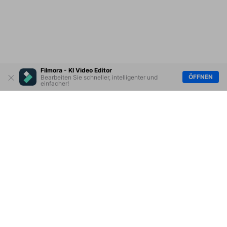
Filmora - KI Video Editor
ÖFFNEN
Bearbeiten Sie schneller, intelligenter und
einfacher!
Hero Produkte
Wondershare
KI entdecken