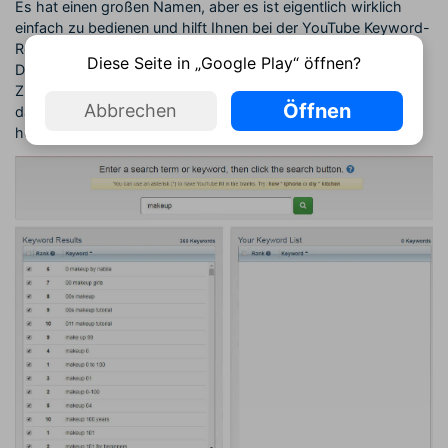
Es hat einen großen Namen, aber es ist eigentlich wirklich
einfach zu bedienen und hilft Ihnen bei der YouTube Keyword-
Recherche. Geben Sie Ihre Seed-Keywords ein und der
Diese Seite in „Google Play“ öffnen?
Dominator wird eine Liste der relevanten Keywords im
Zusammenhang mit diesen Begriffen generieren. Sie können
Öffnen
Abbrechen
dann die nützlichsten auswählen und auf Ihr Gerät
herunterladen.