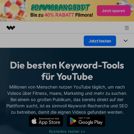
Jetzt testen
Top-Produkte
KI-gestützte digitale Kreativität
Produkte
Business
Dienstprogramme
Die besten Keyword-Tools
Überblick
Plattformen
KI
Über uns
für YouTube
Lösungen
Funktionen
Video/Foto
Presseraum
Lösungen
Millionen von Menschen nutzen YouTube täglich, um nach
Assets
Videos über Fitness, Haare, Marketing und mehr zu suchen.
Audio
Wer
Bei einem so großen Publikum, das bereits direkt auf der
Shop
Ressourcen
Plattform sucht, ist es sinnvoll Keyword-Recherche und SEO
Text
Video-Lösungen
zu betreiben, damit die eignen Videos gefunden werden.
Support
Hilfe-Center
Video-Prompts
Meisterkurs
Erste Schritte
Über
Kostenlos testen >>
Über 100 heiße Video-
Beherrschen Sie