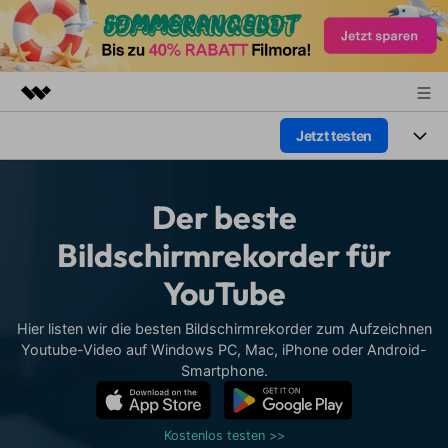
Jetzt testen
Top-Produkte
KI-gestützte digitale Kreativität
Produkte
Business
Dienstprogramme
Der beste
Überblick
Plattformen
KI
Über uns
Bildschirmrekorder für
Lösungen
Funktionen
YouTube
Video/Foto
Presseraum
Lösungen
Assets
Audio
Hier listen wir die besten Bildschirmrekorder zum Aufzeichnen
Soziale Medien
Shop
Ressourcen
Youtube-Video auf Windows PC, Mac, iPhone oder Android-
Text
Smartphone.
Marketing & Business
Support
Hilfe-Center
Lifestyle & Spaß
Video-Prompts
Meisterkurs
Erste Schritte
Kostenlos testen >>
Über
Über 100 heiße Video-
Beherrschen Sie