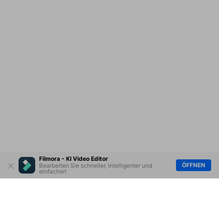
Filmora - KI Video Editor
ÖFFNEN
Bearbeiten Sie schneller, intelligenter und
einfacher!