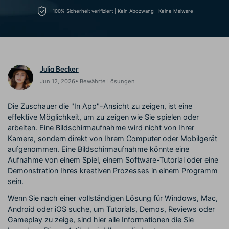
Trends
Prompts – schnell ähnliche
fortgeschrittene
100% Sicherheit verifiziert | Kein Abozwang | Keine Malware
Kunden-Support
Videos erstellen
Videobearbeitungsfähigkeiten
KAUFEN
Anmelden
Über Uns
Bewertungen
Unsere Mission, Geschichte
Finden Sie mehr über Filmora
Kickstart Bootcamp
DIY-Spezialeffekte
und Kunden
Nachrichten und
Suchen
Julia Becker
Bewertungen
Lernen, ausdrücken und
Erfahren Sie, wie Sie einen
erweitern Sie Ihre
Spezialeffekt erzeugen
Jun 12, 2026• Bewährte Lösungen
Videobearbeitungs-
können
Fähigkeiten mit Filmora
Die Zuschauer die "In App"-Ansicht zu zeigen, ist eine
Kunden-Geschichten
Affiliate-Programm
effektive Möglichkeit, um zu zeigen wie Sie spielen oder
Erfahren Sie, wie unsere
Schalten Sie Partnerschaften
arbeiten. Eine Bildschirmaufnahme wird nicht von Ihrer
Kunden Erfolg haben
auf Unternehmensebene frei
Kamera, sondern direkt von Ihrem Computer oder Mobilgerät
Creator
Freunde-werben-
Monetarisierungs-
Programm
aufgenommen. Eine Bildschirmaufnahme könnte eine
Programm
An Freunde empfehlen,
Aufnahme von einem Spiel, einem Software-Tutorial oder eine
Monetarisieren Sie
Belohnungen erhalten
Demonstration Ihres kreativen Prozesses in einem Programm
Ihren Einfluss mit Filmora
sein.
Wenn Sie nach einer vollständigen Lösung für Windows, Mac,
Blog
Android oder iOS suche, um Tutorials, Demos, Reviews oder
Gameplay zu zeige, sind hier alle Informationen die Sie