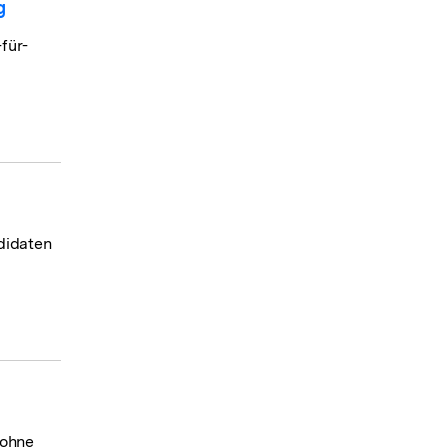
g
für-
didaten
 ohne