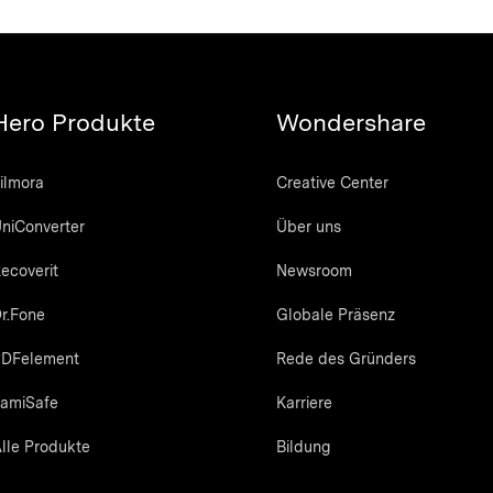
Hero Produkte
Wondershare
ilmora
Creative Center
niConverter
Über uns
ecoverit
Newsroom
r.Fone
Globale Präsenz
DFelement
Rede des Gründers
amiSafe
Karriere
lle Produkte
Bildung