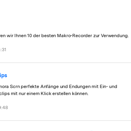
Alle Produkte ansehen
Mehr 
Kostenloser Download
n erhalten
Kostenloser Download
Kostenloser Download
ren wir Ihnen 10 der besten Makro-Recorder zur Verwendung.
Kostenloser Download
:31
ips
Filmora Scrn perfekte Anfänge und Endungen mit Ein- und
lips mit nur einem Klick erstellen können.
9:48