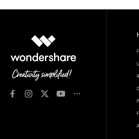
F
U
R
D
P
F
A