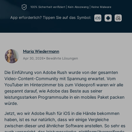
Prompts – schnell ähnliche
fortgeschrittene
100% Sicherheit verifiziert | Kein Abozwang | Keine Malware
Kunden-Support
Videos erstellen
Videobearbeitungsfähigkeiten
KAUFEN
Anmelden
App erforderlich? Tippen Sie auf das Symbol:
Über Uns
Bewertungen
Unsere Mission, Geschichte
Finden Sie mehr über Filmora
Kickstart Bootcamp
DIY-Spezialeffekte
und Kunden
Nachrichten und
Suchen
Bewertungen
Lernen, ausdrücken und
Erfahren Sie, wie Sie einen
erweitern Sie Ihre
Spezialeffekt erzeugen
Videobearbeitungs-
können
Maria Wiedermann
Fähigkeiten mit Filmora
Apr 30, 2026• Bewährte Lösungen
Kunden-Geschichten
Affiliate-Programm
Erfahren Sie, wie unsere
Schalten Sie Partnerschaften
Die Einführung von Adobe Rush wurde von der gesamten
Kunden Erfolg haben
auf Unternehmensebene frei
Video-Content-Community mit Spannung erwartet. Vom
Creator
Freunde-werben-
Monetarisierungs-
Programm
YouTuber im Hinterzimmer bis zum Videoprofi waren wir alle
Programm
gespannt darauf, wie Adobe das Beste aus seiner
An Freunde empfehlen,
Monetarisieren Sie
Belohnungen erhalten
leistungsstarken Programmsuite in ein mobiles Paket packen
Ihren Einfluss mit Filmora
würde.
Jetzt, wo wir Adobe Rush für iOS in die Hände bekommen
Blog
haben, ist es nur natürlich, dass wir einige Vergleiche
zwischen dieser und ähnlicher Software anstellen. So sehr es
auch verspricht, das leistungsstarke, plattformübergreifende