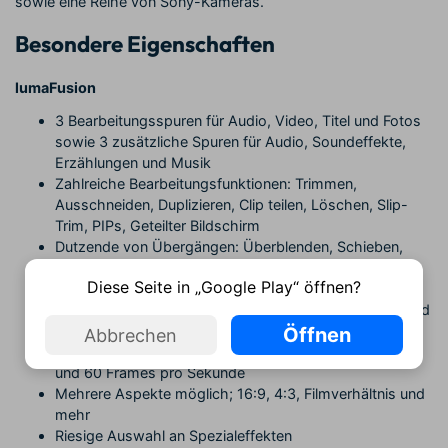
sowie eine Reihe von Sony-Kameras.
Besondere Eigenschaften
lumaFusion
3 Bearbeitungsspuren für Audio, Video, Titel und Fotos
sowie 3 zusätzliche Spuren für Audio, Soundeffekte,
Erzählungen und Musik
Zahlreiche Bearbeitungsfunktionen: Trimmen,
Ausschneiden, Duplizieren, Clip teilen, Löschen, Slip-
Trim, PIPs, Geteilter Bildschirm
Dutzende von Übergängen: Überblenden, Schieben,
Wischen, Blitzen, Weichzeichnen und mehr
Diese Seite in „Google Play“ öffnen?
Eine anpassbare Benutzeroberfläche für den Benutzer
Kuratierte Musikbibliothek, Audio-Ducking-Funktion und
Live-Mixer-Unterstützung
Öffnen
Abbrechen
Erstellen Sie Projekte mit Bildraten von 24, 25, 30, 50
und 60 Frames pro Sekunde
Mehrere Aspekte möglich; 16:9, 4:3, Filmverhältnis und
mehr
Riesige Auswahl an Spezialeffekten