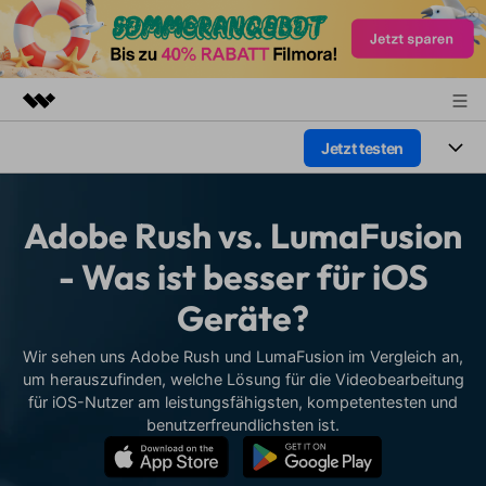
Jetzt testen
Top-Produkte
KI-gestützte digitale Kreativität
Produkte
Business
Dienstprogramme
Adobe Rush vs. LumaFusion
Überblick
Plattformen
KI
Über uns
- Was ist besser für iOS
Lösungen
Funktionen
Geräte?
Video/Foto
Presseraum
Lösungen
Assets
Audio
Wir sehen uns Adobe Rush und LumaFusion im Vergleich an,
Wer
Shop
Ressourcen
um herauszufinden, welche Lösung für die Videobearbeitung
Text
für iOS-Nutzer am leistungsfähigsten, kompetentesten und
Video-Lösungen
Support
Hilfe-Center
benutzerfreundlichsten ist.
Video-Prompts
Meisterkurs
Erste Schritte
Über
Über 100 heiße Video-
Beherrschen Sie