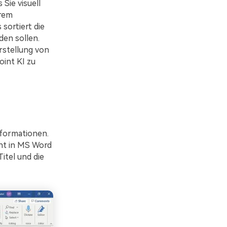
Sie visuell
hrem
sortiert die
den sollen.
rstellung von
int KI zu
nformationen.
nt in MS Word
itel und die