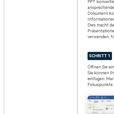
PPT konvertie
ansprechende 
Dokument Asse
Informationen
Dies macht da
Präsentatione
verwenden, fo
SCHRITT 1
Öffnen Sie ei
Sie können Ih
einfügen. Mark
Fokuspunkte.