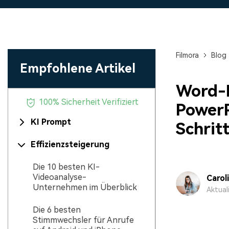
Monetarisieren Sie
An Freunde
Ihren Einfluss mit Filmora
Belohnungen
Filmora
Blog
Empfohlene Artikel
Word-D
100% Sicherheit Verifiziert
PowerP
KI Prompt
Schrit
Effizienzsteigerung
Die 10 besten KI-
Videoanalyse-
Carol
Unternehmen im Überblick
Aktual
Die 6 besten
Stimmwechsler für Anrufe