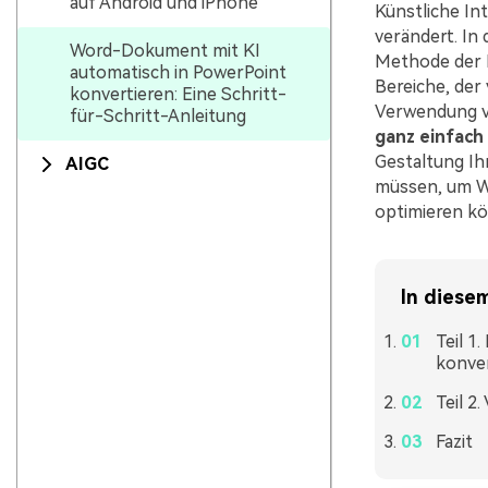
auf Android und iPhone
Künstliche Int
verändert. In
Word-Dokument mit KI
Methode der E
automatisch in PowerPoint
Bereiche, der 
konvertieren: Eine Schritt-
Verwendung v
für-Schritt-Anleitung
ganz einfach
Gestaltung Ihr
AIGC
müssen, um Wo
optimieren k
In diesem
Teil 1
konver
Teil 2
Fazit