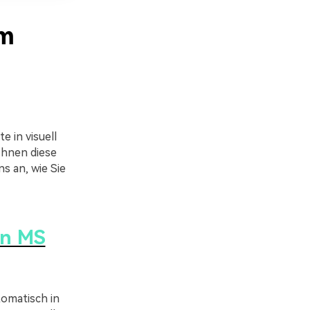
um
 in visuell
Ihnen diese
s an, wie Sie
in MS
tomatisch in