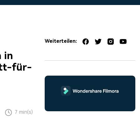
erfahren 👉
Weiterteilen:
 in
tt-für-
7 min(s)