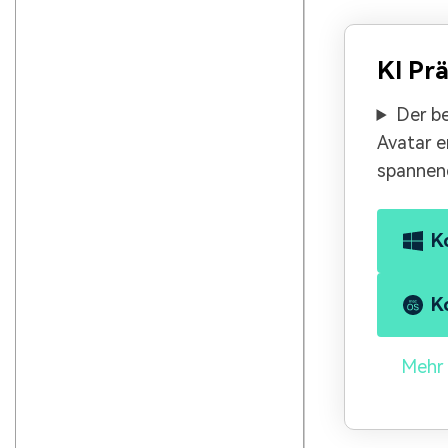
KI Pr
Der be
Avatar e
spannend
K
K
Mehr 