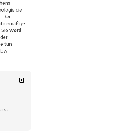
ebens
ologie die
r der
outinemäßige
 Sie
Word
 der
ie tun
flow
mora