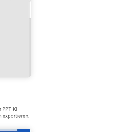
n PPT KI
n exportieren.