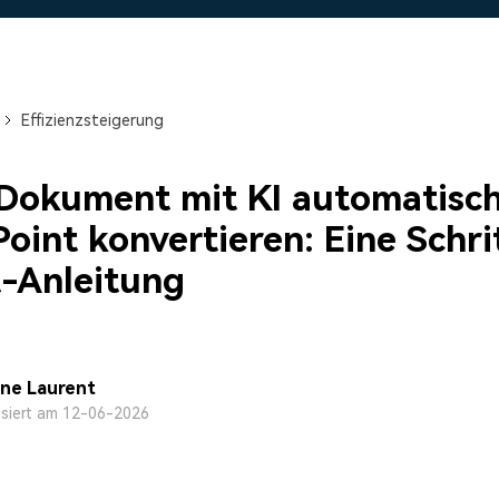
Alle Produkte ansehen
Mehr 
 empfehlen,
Kostenloser Download
Kostenloser Download
 erhalten
Kostenloser Download
Effizienzsteigerung
Kostenloser Download
okument mit KI automatisch
oint konvertieren: Eine Schri
t-Anleitung
ine Laurent
isiert am 12-06-2026