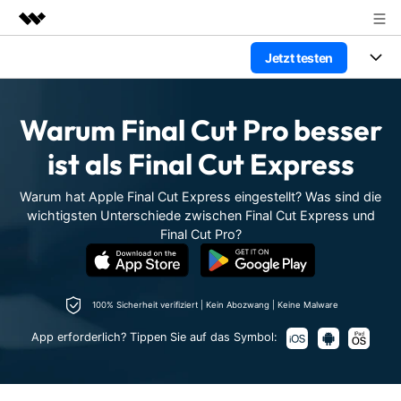
Jetzt testen
Top-Produkte
KI-gestützte digitale Kreativität
Produkte
Business
Dienstprogramme
Warum Final Cut Pro besser
Überblick
Plattformen
KI
Über uns
ist als Final Cut Express
Lösungen
Funktionen
Video/Foto
Presseraum
Lösungen
Warum hat Apple Final Cut Express eingestellt? Was sind die
Assets
wichtigsten Unterschiede zwischen Final Cut Express und
Audio
Soziale Medien
Final Cut Pro?
Shop
Ressourcen
Text
Marketing & Business
Support
Hilfe-Center
Lifestyle & Spaß
100% Sicherheit verifiziert | Kein Abozwang | Keine Malware
Video-Prompts
Meisterkurs
Erste Schritte
Über
Über 100 heiße Video-
Beherrschen Sie
App erforderlich? Tippen Sie auf das Symbol:
Trends
Prompts – schnell ähnliche
fortgeschrittene
Kunden-Support
Videos erstellen
Videobearbeitungsfähigkeiten
KAUFEN
Anmelden