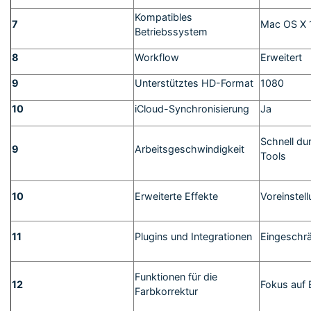
Kompatibles
7
Mac OS X 1
Betriebssystem
8
Workflow
Erweitert
9
Unterstütztes HD-Format
1080
10
iCloud-Synchronisierung
Ja
Schnell du
9
Arbeitsgeschwindigkeit
Tools
10
Erweiterte Effekte
Voreinstel
11
Plugins und Integrationen
Eingeschr
Funktionen für die
12
Fokus auf 
Farbkorrektur