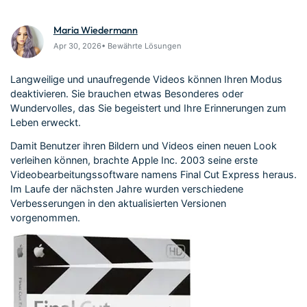
Über Uns
Bewertungen
Unsere Mission, Geschichte
Finden Sie mehr über Filmora
Kickstart Bootcamp
DIY-Spezialeffekte
Maria Wiedermann
und Kunden
Nachrichten und
Suchen
Bewertungen
Lernen, ausdrücken und
Erfahren Sie, wie Sie einen
Apr 30, 2026• Bewährte Lösungen
erweitern Sie Ihre
Spezialeffekt erzeugen
Videobearbeitungs-
können
Langweilige und unaufregende Videos können Ihren Modus
Fähigkeiten mit Filmora
deaktivieren. Sie brauchen etwas Besonderes oder
Kunden-Geschichten
Affiliate-Programm
Wundervolles, das Sie begeistert und Ihre Erinnerungen zum
Erfahren Sie, wie unsere
Schalten Sie Partnerschaften
Leben erweckt.
Kunden Erfolg haben
auf Unternehmensebene frei
Creator
Freunde-werben-
Damit Benutzer ihren Bildern und Videos einen neuen Look
Monetarisierungs-
Programm
Programm
verleihen können, brachte Apple Inc. 2003 seine erste
An Freunde empfehlen,
Videobearbeitungssoftware namens Final Cut Express heraus.
Monetarisieren Sie
Belohnungen erhalten
Ihren Einfluss mit Filmora
Im Laufe der nächsten Jahre wurden verschiedene
Verbesserungen in den aktualisierten Versionen
vorgenommen.
Blog