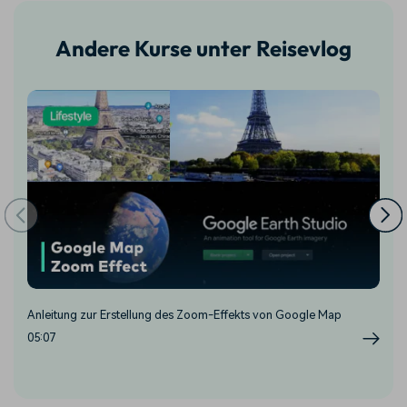
Andere Kurse unter Reisevlog
Anleitung zur Erstellung des Zoom-Effekts von Google Map
An
Fi
05:07
03