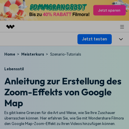
Jetzt testen
Top-Produkte
KI-gestützte digitale Kreativität
Produkte
Business
Home
Meisterkurs
Szenario-Tutorials
Dienstprogramme
Überblick
Plattformen
KI
Über uns
Lebensstil
Lösungen
Anleitung zur Erstellung des
Funktionen
Video/Foto
Lösungen
Presseraum
Zoom-Effekts von Google
Assets
Audio
Wer
Ressourcen
Shop
Map
Text
Video-Lösungen
Hilfe-Center
Support
Es gibt keine Grenzen für die Art und Weise, wie Sie Ihre Zuschauer
überraschen können. Hier erfahren Sie, wie Sie mit Wondershare Filmora
Video-Prompts
Meisterkurs
den Google Map-Zoom-Effekt zu Ihren Videos hinzufügen können.
Erste Schritte
Über
Über 100 heiße Video-
Beherrschen Sie