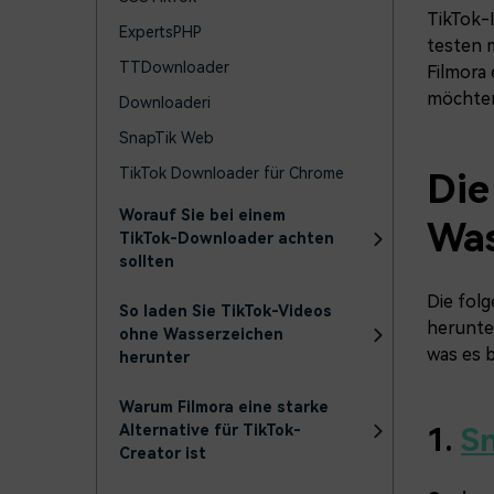
TikTok-I
ExpertsPHP
testen 
TTDownloader
Filmora
möchte
Downloaderi
SnapTik Web
TikTok Downloader für Chrome
Die
Worauf Sie bei einem
Was
TikTok-Downloader achten
sollten
Die fol
So laden Sie TikTok-Videos
herunter
ohne Wasserzeichen
was es 
herunter
Warum Filmora eine starke
Alternative für TikTok-
1.
S
Creator ist