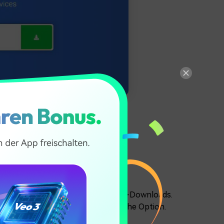
ikTok-Clips speichern möchten.
 Installation geeignet.
e bekannte Anlaufstelle für TikTok-Downloads.
hnell arbeitet, ist es eine praktische Option.
de zu sichern.