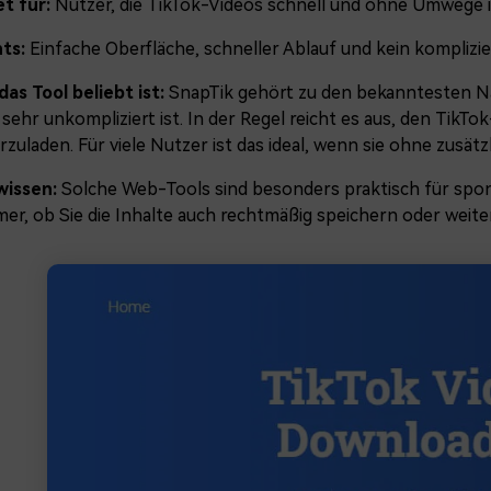
t für:
Nutzer, die TikTok-Videos schnell und ohne Umwege
hts:
Einfache Oberfläche, schneller Ablauf und kein komplizie
as Tool beliebt ist:
SnapTik gehört zu den bekanntesten Na
sehr unkompliziert ist. In der Regel reicht es aus, den TikTo
zuladen. Für viele Nutzer ist das ideal, wenn sie ohne zusät
wissen:
Solche Web-Tools sind besonders praktisch für spo
mer, ob Sie die Inhalte auch rechtmäßig speichern oder weit