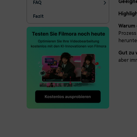
Geeigne
FAQ
Highlig
Fazit
Warum d
Prozess 
herunter
Gut zu 
aber im