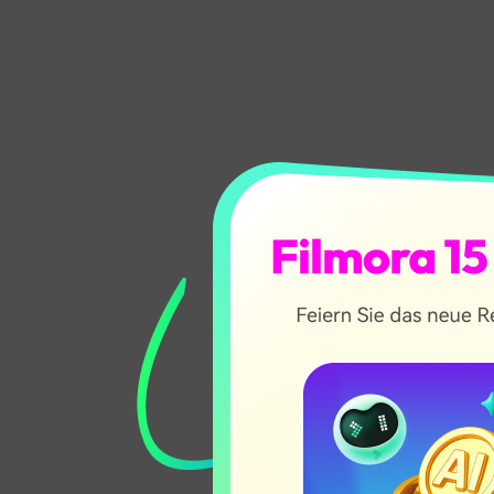
2.
M
Geeigne
Highlig
Warum d
Gerade w
Das Tool