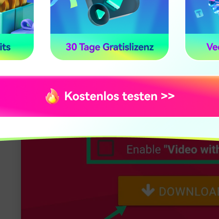
lung:
Wenn Sie häufig kurze Clips speichern und dabei Wert 
lyDown einen Versuch wert.