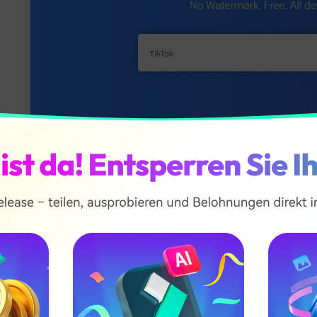
usicallyDown
t für:
Nutzer, die neben Videos auch den Audio-Teil eines T
hts:
Browserbasiert, schnell und für einfache Downloads ohne
as Tool interessant ist:
MusicallyDown ist seit Langem ein
enn Sie flexibel bleiben möchten und ein Tool suchen, das sc
 wird häufig genutzt, um Inhalte ohne große technische Hür