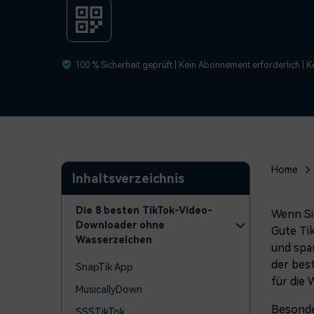
Monetarisieren Sie
An Freunde
Ihren Einfluss mit Filmora
Belohnungen
100 % Sicherheit geprüft | Kein Abonnement erforderlich | 
Home
Inhaltsverzeichnis
Die 8 besten TikTok-Video-
Wenn Si
Downloader ohne
Gute Ti
Wasserzeichen
und spar
der bes
SnapTik App
für die 
MusicallyDown
Besonder
SSSTikTok