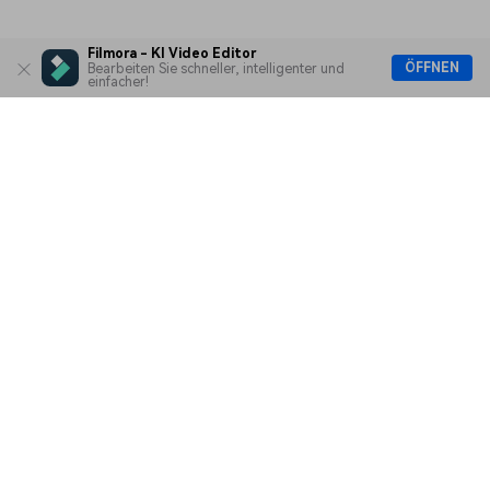
Filmora - KI Video Editor
ÖFFNEN
Bearbeiten Sie schneller, intelligenter und
einfacher!
Hero Produkte
Wondershare
KI entdecken
Hilfe-Center