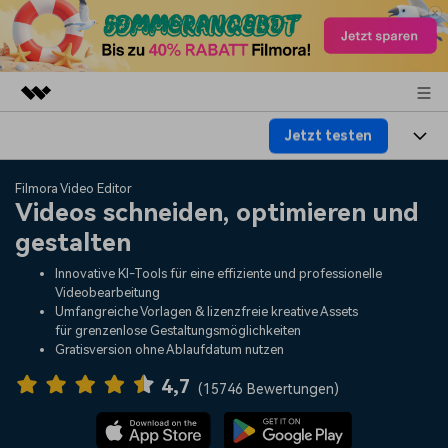
Jetzt testen
Top-Produkte
KI-gestützte digitale Kreativität
Produkte
Business
Filmora Video Editor
Dienstprogramme
Videos schneiden, optimieren und
Überblick
Plattformen
KI
gestalten
Über uns
Lösungen
Funktionen
Innovative KI-Tools für eine effiziente und professionelle
Video/Foto
Lösungen
Presseraum
Videobearbeitung
Assets
Umfangreiche Vorlagen & lizenzfreie kreative Assets
Audio
für grenzenlose Gestaltungsmöglichkeiten
Wer
Ressourcen
Shop
Gratisversion ohne Ablaufdatum nutzen
Text
Video-Lösungen
4,7
Hilfe-Center
Support
(
15746 Bewertungen
)
Video-Prompts
Meisterkurs
Erste Schritte
Über
Über 100 heiße Video-
Beherrschen Sie