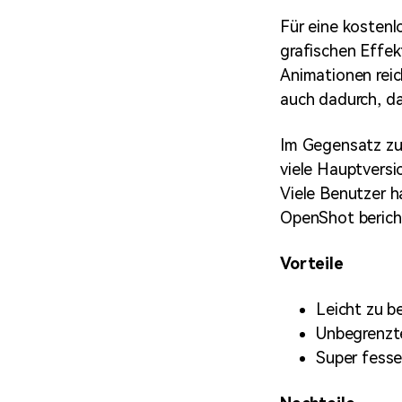
Für eine kostenl
grafischen Effek
Animationen reic
auch dadurch, da
Im Gegensatz zu
viele Hauptvers
Viele Benutzer 
OpenShot bericht
Vorteile
Leicht zu b
Unbegrenzt
Super fesse