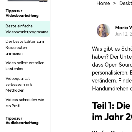
Home
>
Desk
Monetarisieren Sie
An Freunde
Ihren Einfluss mit Filmora
empfehlen,
Tipps zur
Belohnungen
Videobearbeitung
Beste einfache
Maria 
Videoschnittprogramme
Jun 12,
Der beste Editor zum
Reiserouten
Was gibt es Schö
animieren
haben? Der Unte
Video selbst erstellen
dass Open Sourc
kostenlos
personalisieren.
Videoqualität
verändern. Finde
verbessern in 5
Handumdrehen er
Methoden
Videos schneiden wie
Teil 1: D
ein Profi
im Jahr 2
Tipps zur
Audiobearbeitung