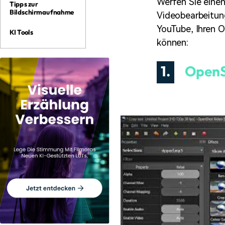
Werfen Sie einen
Tipps zur
Bildschirmaufnahme
Videobearbeitun
YouTube, Ihren O
KI Tools
können:
1.
OpenS