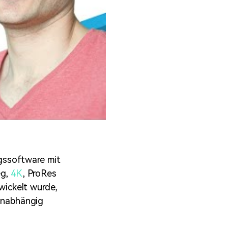
gssoftware mit
eg,
4K
, ProRes
ickelt wurde,
 Unabhängig