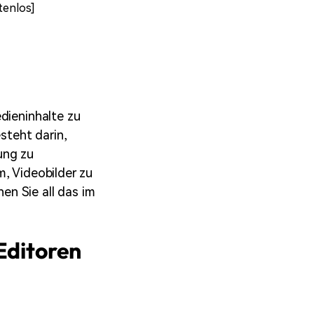
tenlos]
erfahren 👉
dieninhalte zu
steht darin,
ung zu
m, Videobilder zu
nen Sie all das im
Editoren