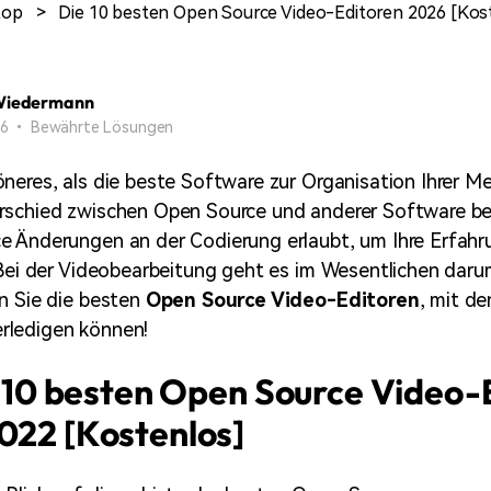
Alle Produkte ansehen
top
>
Die 10 besten Open Source Video-Editoren 2026 [Kos
Mehr 
Kostenloser Download
Kostenloser Download
 erhalten
Kostenloser Download
Wiedermann
 26 • Bewährte Lösungen
Kostenloser Download
neres, als die beste Software zur Organisation Ihrer Me
rschied zwischen Open Source und anderer Software be
e Änderungen an der Codierung erlaubt, um Ihre Erfahr
 Bei der Videobearbeitung geht es im Wesentlichen daru
n Sie die besten
Open Source Video-Editoren
, mit de
ledigen können!
ie 10 besten Open Source Video-
022 [Kostenlos]