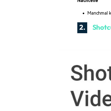
Nachteile
Manchmal k
2.
Shotc