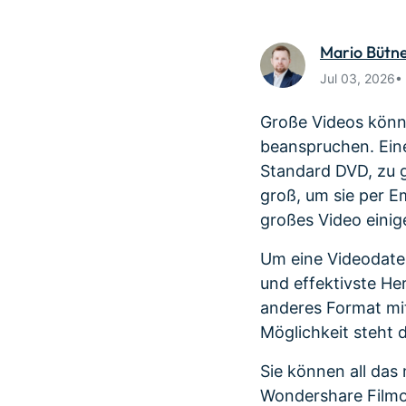
Monetarisieren Sie
An Freunde
Ihren Einfluss mit Filmora
Belohnunge
Mario Bütn
Jul 03, 2026•
Große Videos könne
beanspruchen. Eine
Standard DVD, zu 
groß, um sie per Em
großes Video einige
Um eine Videodatei
und effektivste He
anderes Format mit
Möglichkeit steht
Sie können all das
Wondershare Filmor