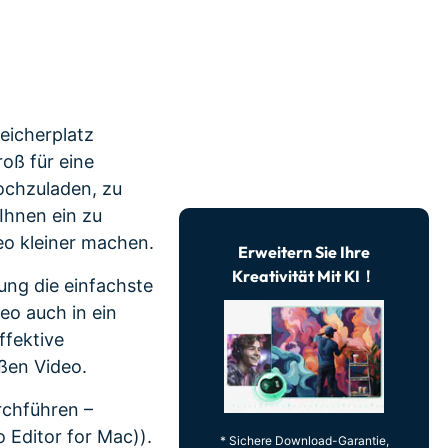
erfahren 👉
eicherplatz
oß für eine
ochzuladen, zu
 Ihnen ein zu
deo kleiner machen.
Erweitern Sie Ihre
Kreativität Mit KI！
ung die einfachste
eo auch in ein
ffektive
ßen Video.
rchführen –
 Editor for Mac)).
* Sichere Download-Garantie,