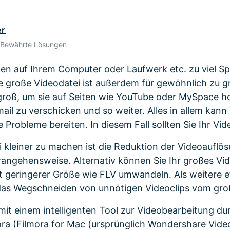
Alle Produkte ansehen
 empfehlen,
Mehr 
Kostenloser Download
n erhalten
er
Kostenloser Download
Kostenloser Download
 Bewährte Lösungen
Kostenloser Download
n auf Ihrem Computer oder Laufwerk etc. zu viel Sp
 große Videodatei ist außerdem für gewöhnlich zu gr
groß, um sie auf Seiten wie YouTube oder MySpace h
ail zu verschicken und so weiter. Alles in allem kann
 Probleme bereiten. In diesem Fall sollten Sie Ihr Vi
 kleiner zu machen ist die Reduktion der Videoauflös
rangehensweise. Alternativ können Sie Ihr großes Vid
 geringerer Größe wie FLV umwandeln. Als weitere e
 das Wegschneiden von unnötigen Videoclips vom gro
 mit einem intelligenten Tool zur Videobearbeitung du
a (Filmora for Mac (ursprünglich Wondershare Video