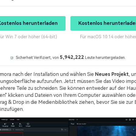
Kostenlos herunterladen
Kostenlos herunterlade
Für Win 7 oder höher (64-bit)
Für macOS 10.14 oder höhe
5,942,222
Sicherheit Verifiziert, von
Leute heruntergeladen.
lmora nach der Installation und wählen Sie
Neues Projekt
, u
ungsoberfläche aufzurufen. Jetzt müssen Sie das Video impo
mehrere Teile zu schneiden. Sie können entweder auf der Ha
ren" klicken und Dateien von Ihrem Computer auswählen ode
rag & Drop in die Medienbibliothek ziehen, bevor Sie sie zur
hinzufügen.