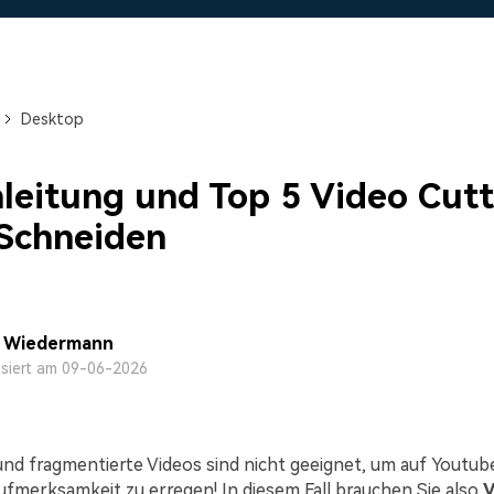
Alle Produkte ansehen
Mehr 
 empfehlen,
Kostenloser Download
Kostenloser Download
 erhalten
Kostenloser Download
Desktop
Kostenloser Download
leitung und Top 5 Video Cut
Schneiden
a Wiedermann
isiert am 09-06-2026
und fragmentierte Videos sind nicht geeignet, um auf Youtube
fmerksamkeit zu erregen! In diesem Fall brauchen Sie also
V