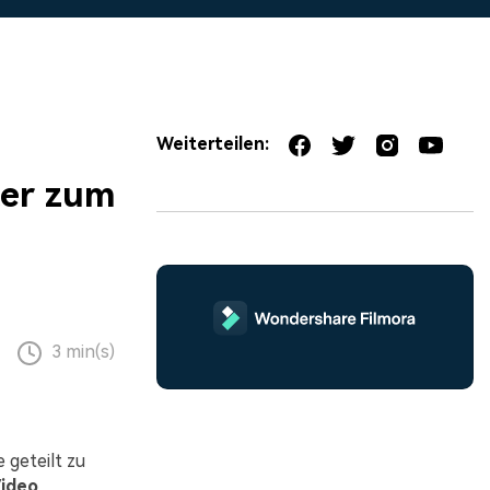
erfahren 👉
Weiterteilen:
ter zum
3 min(s)
 geteilt zu
ideo