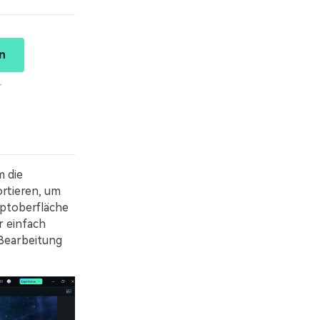
n
r
m die
rtieren, um
uptoberfläche
r einfach
 Bearbeitung