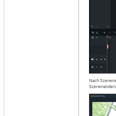
Nach Szenener
Szenenänderun