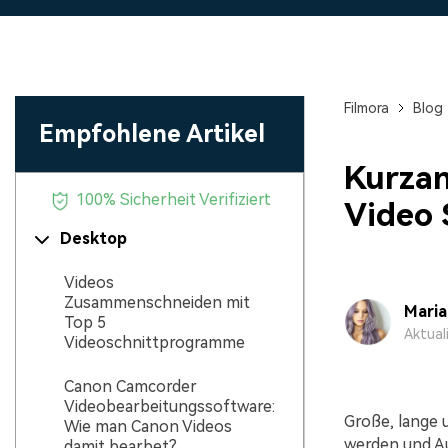
Monetarisieren Sie
An Freunde
Ihren Einfluss mit Filmora
Belohnungen
Filmora
Blog
Empfohlene Artikel
Kurzan
100% Sicherheit Verifiziert
Video 
Desktop
Videos
Zusammenschneiden mit
Mari
Top 5
Aktual
Videoschnittprogramme
Canon Camcorder
Videobearbeitungssoftware:
Große, lange 
Wie man Canon Videos
werden und Au
damit bearbet?