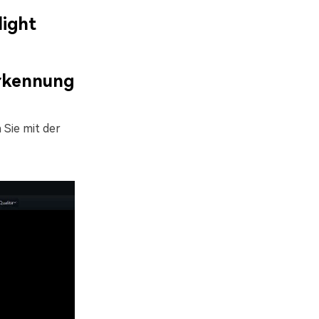
light
rkennung
 Sie mit der