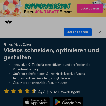
Jetzt testen
Top-Produkte
KI-gestützte digitale Kreativität
Produkte
Business
Filmora Video Editor
Dienstprogramme
Videos schneiden, optimieren und
Überblick
Plattformen
KI
gestalten
Über uns
Lösungen
Funktionen
Innovative KI-Tools für eine effiziente und professionelle
Video/Foto
Lösungen
Presseraum
Videobearbeitung
Assets
Umfangreiche Vorlagen & lizenzfreie kreative Assets
Audio
für grenzenlose Gestaltungsmöglichkeiten
Soziale Medien
Ressourcen
Shop
Gratisversion ohne Ablaufdatum nutzen
Text
Marketing & Business
4,7
Hilfe-Center
Support
(
15746 Bewertungen
)
Lifestyle & Spaß
Video-Prompts
Meisterkurs
Erste Schritte
Über
Über 100 heiße Video-
Beherrschen Sie