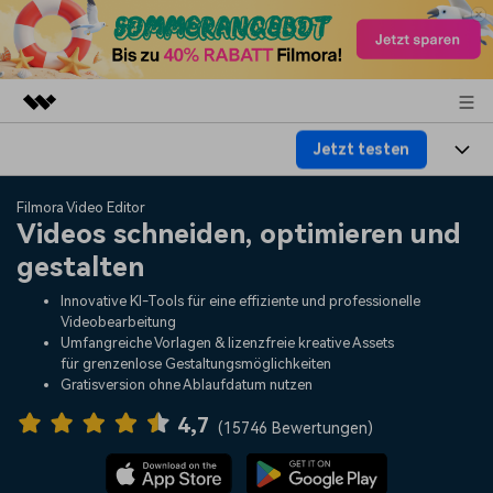
Jetzt testen
Top-Produkte
KI-gestützte digitale Kreativität
Produkte
Business
Filmora Video Editor
Dienstprogramme
Videos schneiden, optimieren und
Überblick
Plattformen
KI
gestalten
Über uns
Lösungen
Funktionen
Innovative KI-Tools für eine effiziente und professionelle
Video/Foto
Lösungen
Presseraum
Videobearbeitung
Assets
Umfangreiche Vorlagen & lizenzfreie kreative Assets
Audio
für grenzenlose Gestaltungsmöglichkeiten
Soziale Medien
Ressourcen
Shop
Gratisversion ohne Ablaufdatum nutzen
Text
Marketing & Business
4,7
Hilfe-Center
Support
(
15746 Bewertungen
)
Lifestyle & Spaß
Video-Prompts
Meisterkurs
Erste Schritte
Über
Über 100 heiße Video-
Beherrschen Sie