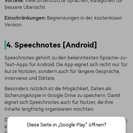
Vorteile:
Viele unterstützte Sprachen, Kategorien für
bessere Übersicht.
Einschränkungen:
Begrenzungen in der kostenlosen
Version.
4. Speechnotes [Android]
Speechnotes gehört zu den bekanntesten Sprache-zu-
Text-Apps für Android. Die App eignet sich nicht nur für
kurze Notizen, sondern auch für längere Gespräche,
Interviews und Diktate.
Besonders nützlich ist die Möglichkeit, Daten als
Sicherungskopie in Google Drive zu speichern. Damit
eignet sich Speechnotes auch für Nutzer, die ihre
Inhalte langfristig organisieren möchten.
Die App lässt sich grundsätzlich auch offline verwenden,
Diese Seite in „Google Play“ öffnen?
erzielt online aber in der Regel eine deutlich bessere