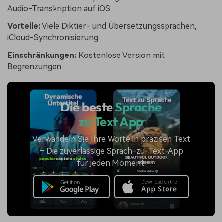
Audio-Transkription auf iOS.
Vorteile:
Viele Diktier- und Übersetzungssprachen,
iCloud-Synchronisierung.
Einschränkungen:
Kostenlose Version mit
Begrenzungen.
Die beste
Sprache
zu Text App
Verwandeln Sie Ihre Worte in präzisen Text
– Die zuverlässige Sprach-zu-Text-App
für jeden Moment.