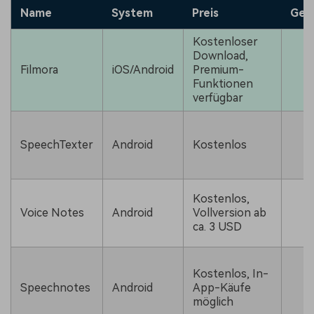
Name
System
Preis
Gee
Kostenloser
Download,
Filmora
iOS/Android
Premium-
Funktionen
verfügbar
SpeechTexter
Android
Kostenlos
Kostenlos,
Voice Notes
Android
Vollversion ab
ca. 3 USD
Kostenlos, In-
Speechnotes
Android
App-Käufe
möglich