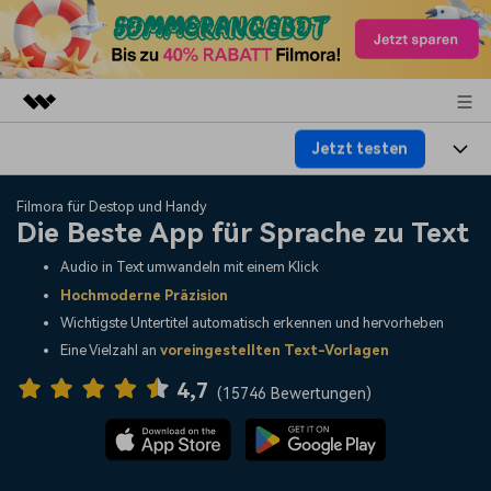
Jetzt testen
Top-Produkte
KI-gestützte digitale Kreativität
Produkte
Business
Filmora für Destop und Handy
Dienstprogramme
Die Beste App für Sprache zu Text
Überblick
Plattformen
KI
Über uns
Audio in Text umwandeln mit einem Klick
Lösungen
Hochmoderne Präzision
Funktionen
Video/Foto
Lösungen
Presseraum
Wichtigste Untertitel automatisch erkennen und hervorheben
Assets
Eine Vielzahl an
voreingestellten Text-Vorlagen
Audio
Soziale Medien
Ressourcen
Shop
4,7
(
15746 Bewertungen
)
Text
Marketing & Business
Hilfe-Center
Support
Lifestyle & Spaß
Video-Prompts
Meisterkurs
Erste Schritte
Über
Über 100 heiße Video-
Beherrschen Sie