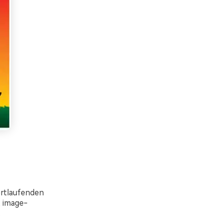
fortlaufenden
, image-
.