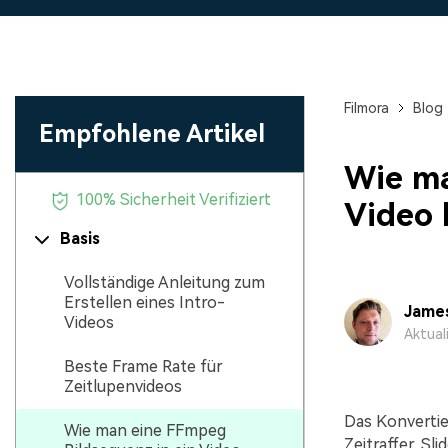
Monetarisieren Sie
An Freunde
Ihren Einfluss mit Filmora
Belohnungen
Filmora
Blog
Empfohlene Artikel
Wie ma
100% Sicherheit Verifiziert
Video 
Basis
Vollständige Anleitung zum
Erstellen eines Intro-
Jame
Videos
Aktual
Beste Frame Rate für
Zeitlupenvideos
Das Konvertie
Wie man eine FFmpeg
Zeitraffer, Sl