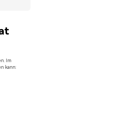
at
en. Im
en kann: