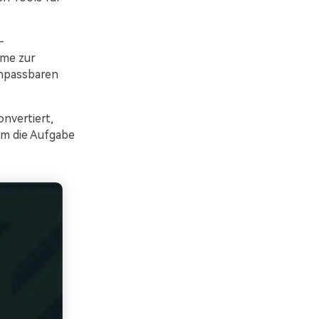
-
mme zur
anpassbaren
nvertiert,
um die Aufgabe