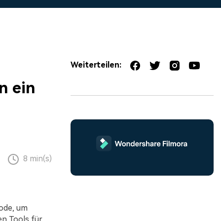
erfahren 👉
Weiterteilen:
n ein
8 min(s)
hode, um
en Tools für