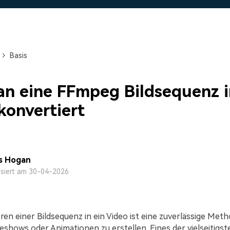
Alle Produkte ansehen
Mehr 
 empfehlen,
Kostenloser Download
 erhalten
Kostenloser Download
Kostenloser Download
Basis
Kostenloser Download
n eine FFmpeg Bildsequenz i
konvertiert
s Hogan
isiert am 30-04-2026
ren einer Bildsequenz in ein Video ist eine zuverlässige Met
ideshows oder Animationen zu erstellen. Eines der vielseitigst