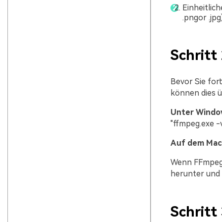
Einheitlich
.pngor .jp
Schritt
Bevor Sie fort
können dies ü
Unter Windo
"ffmpeg.exe -v
Auf dem Mac
Wenn FFmpeg ni
herunter und i
Schritt