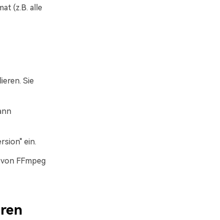
at (z.B. alle
ieren. Sie
ann
sion" ein.
te von FFmpeg
eren