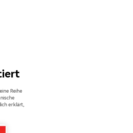
iert
eine Reihe
hnische
ch erklärt,