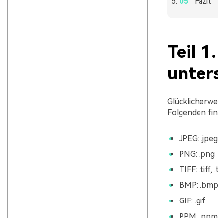
Fazit
Teil 
unter
Glücklicherwe
Folgenden fin
JPEG: .jpeg,
PNG: .png
TIFF: .tiff, .t
BMP: .bmp
GIF: .gif
PPM: .ppm