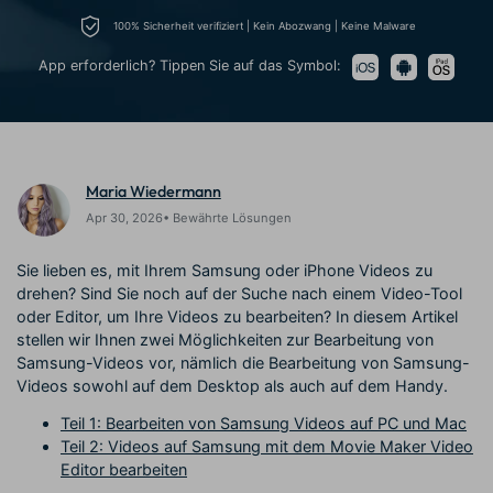
Prompts – schnell ähnliche
fortgeschrittene
100% Sicherheit verifiziert | Kein Abozwang | Keine Malware
Kunden-Support
Videos erstellen
Videobearbeitungsfähigkeiten
KAUFEN
Anmelden
App erforderlich? Tippen Sie auf das Symbol:
Über Uns
Bewertungen
Unsere Mission, Geschichte
Finden Sie mehr über Filmora
Kickstart Bootcamp
DIY-Spezialeffekte
und Kunden
Nachrichten und
Suchen
Bewertungen
Lernen, ausdrücken und
Erfahren Sie, wie Sie einen
erweitern Sie Ihre
Spezialeffekt erzeugen
Videobearbeitungs-
können
Maria Wiedermann
Fähigkeiten mit Filmora
Apr 30, 2026• Bewährte Lösungen
Kunden-Geschichten
Affiliate-Programm
Erfahren Sie, wie unsere
Schalten Sie Partnerschaften
Sie lieben es, mit Ihrem Samsung oder iPhone Videos zu
Kunden Erfolg haben
auf Unternehmensebene frei
drehen? Sind Sie noch auf der Suche nach einem Video-Tool
Creator
Freunde-werben-
Monetarisierungs-
Programm
oder Editor, um Ihre Videos zu bearbeiten? In diesem Artikel
Programm
stellen wir Ihnen zwei Möglichkeiten zur Bearbeitung von
An Freunde empfehlen,
Monetarisieren Sie
Belohnungen erhalten
Samsung-Videos vor, nämlich die Bearbeitung von Samsung-
Ihren Einfluss mit Filmora
Videos sowohl auf dem Desktop als auch auf dem Handy.
Teil 1: Bearbeiten von Samsung Videos auf PC und Mac
Blog
Teil 2: Videos auf Samsung mit dem Movie Maker Video
Editor bearbeiten