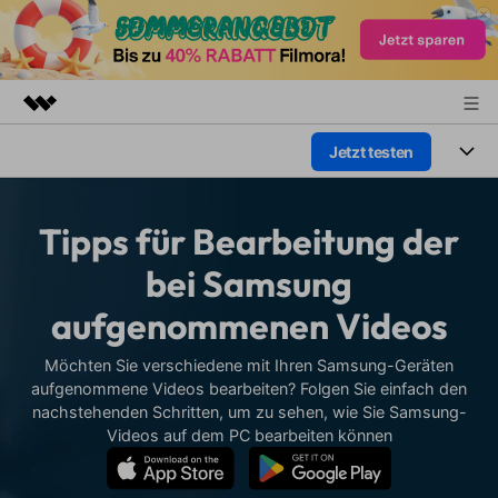
Jetzt testen
Top-Produkte
KI-gestützte digitale Kreativität
Produkte
Business
Dienstprogramme
Tipps für Bearbeitung der
Überblick
Plattformen
KI
Über uns
bei Samsung
Lösungen
Funktionen
aufgenommenen Videos
Video/Foto
Presseraum
Lösungen
Assets
Audio
Möchten Sie verschiedene mit Ihren Samsung-Geräten
Wer
Shop
Ressourcen
aufgenommene Videos bearbeiten? Folgen Sie einfach den
Text
nachstehenden Schritten, um zu sehen, wie Sie Samsung-
Video-Lösungen
Support
Hilfe-Center
Videos auf dem PC bearbeiten können
Video-Prompts
Meisterkurs
Erste Schritte
Über
Über 100 heiße Video-
Beherrschen Sie