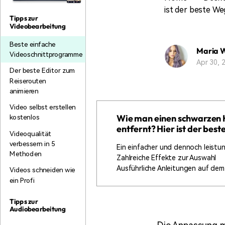
Monetarisieren Sie
An Freunde
ist der beste W
Ihren Einfluss mit Filmora
empfehlen,
Tipps zur
Belohnungen
Videobearbeitung
Beste einfache
Maria 
Videoschnittprogramme
Apr 30,
Der beste Editor zum
Reiserouten
animieren
Video selbst erstellen
Wie man einen schwarzen H
kostenlos
entfernt? Hier ist der be
Videoqualität
verbessern in 5
Ein einfacher und dennoch leistu
Methoden
Zahlreiche Effekte zur Auswahl
Ausführliche Anleitungen auf dem 
Videos schneiden wie
ein Profi
Tipps zur
Audiobearbeitung