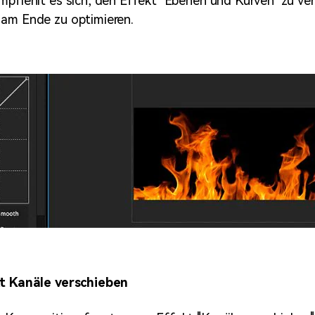
mpfiehlt es sich, den Effekt "Ebenen und Kurven" zu v
 am Ende zu optimieren.
kt Kanäle verschieben