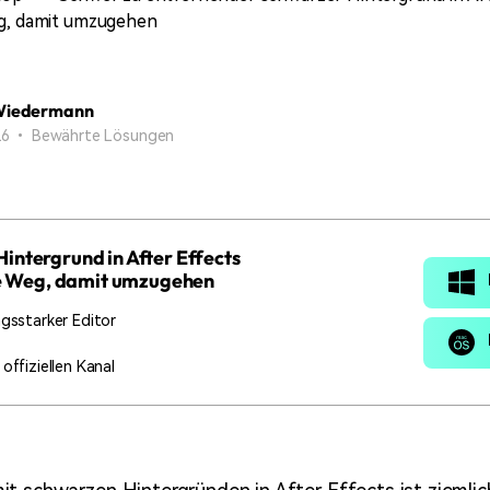
Alle Produkte ansehen
Mehr 
eg, damit umzugehen
Kostenloser Download
Kostenloser Download
 erhalten
Kostenloser Download
Wiedermann
 26 • Bewährte Lösungen
Kostenloser Download
intergrund in After Effects
ste Weg, damit umzugehen
ngsstarker Editor
offiziellen Kanal