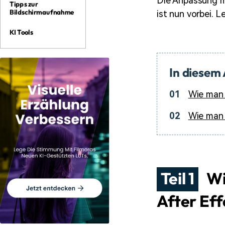
Die Anpassung mi
Tipps zur
Bildschirmaufnahme
ist nun vorbei. 
KI Tools
In diesem 
01
Wie man 
02
Wie man 
Teil 1
Wi
After Eff