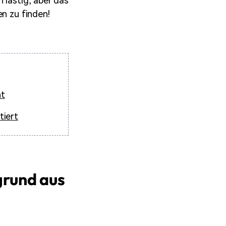
 lästig, aber das
en zu finden!
nt
tiert
grund aus