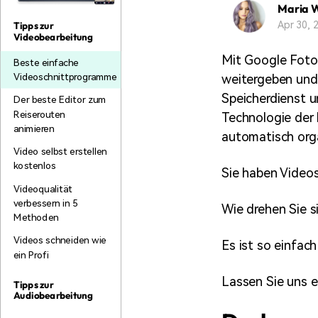
Maria 
Monetarisieren Sie
An Freunde
Ihren Einfluss mit Filmora
empfehlen,
Apr 30,
Tipps zur
Belohnungen
Videobearbeitung
Mit Google Fotos
Beste einfache
Videoschnittprogramme
weitergeben und 
Speicherdienst 
Der beste Editor zum
Reiserouten
Technologie der 
animieren
automatisch orga
Video selbst erstellen
kostenlos
Sie haben Videos
Videoqualität
verbessern in 5
Wie drehen Sie s
Methoden
Videos schneiden wie
Es ist so einfach
ein Profi
Lassen Sie uns ei
Tipps zur
Audiobearbeitung