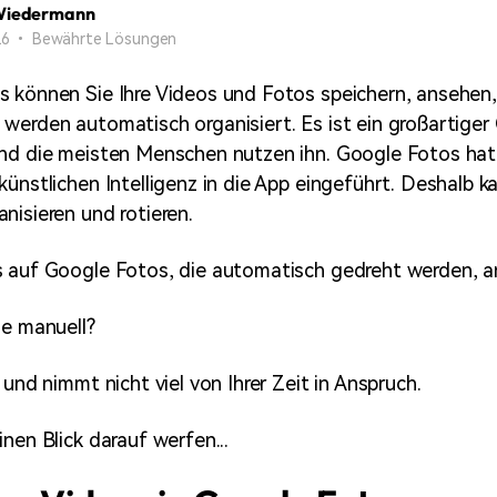
Alle Produkte ansehen
Wiedermann
Mehr 
Kostenloser Download
 26 • Bewährte Lösungen
 erhalten
Kostenloser Download
Kostenloser Download
 können Sie Ihre Videos und Fotos speichern, ansehen,
werden automatisch organisiert. Es ist ein großartiger
und die meisten Menschen nutzen ihn. Google Fotos hat
Kostenloser Download
künstlichen Intelligenz in die App eingeführt. Deshalb k
nisieren und rotieren.
 auf Google Fotos, die automatisch gedreht werden, an
ie manuell?
 und nimmt nicht viel von Ihrer Zeit in Anspruch.
nen Blick darauf werfen...