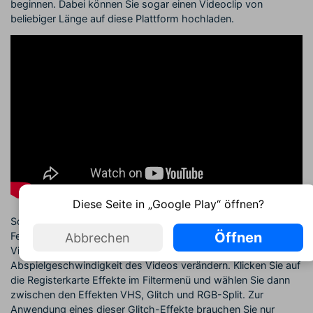
beginnen. Dabei können Sie sogar einen Videoclip von
beliebiger Länge auf diese Plattform hochladen.
Diese Seite in „Google Play“ öffnen?
Sobald der Upload abgeschlossen ist, werden Sie zum Editor-
Öffnen
Fenster weitergeleitet. Dort können Sie die Einstellungen des
Abbrechen
Videos anpassen, Texteinblendungen hinzufügen oder die
Abspielgeschwindigkeit des Videos verändern. Klicken Sie auf
die Registerkarte Effekte im Filtermenü und wählen Sie dann
zwischen den Effekten VHS, Glitch und RGB-Split. Zur
Anwendung eines dieser Glitch-Effekte brauchen Sie nur