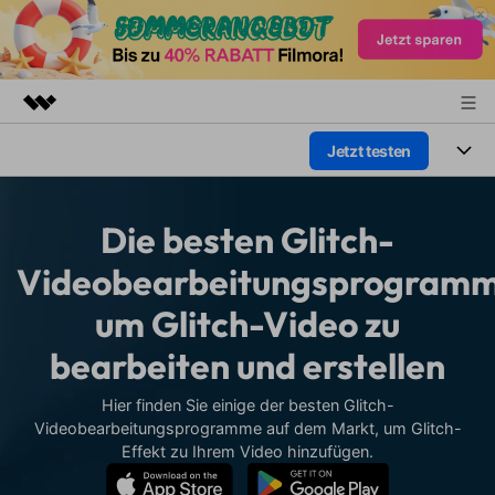
Jetzt testen
Top-Produkte
KI-gestützte digitale Kreativität
Produkte
Business
Dienstprogramme
Die besten Glitch-
Überblick
Plattformen
KI
Über uns
Videobearbeitungsprogramm
Lösungen
Funktionen
um Glitch-Video zu
Video/Foto
Presseraum
Lösungen
Assets
bearbeiten und erstellen
Audio
Soziale Medien
Shop
Ressourcen
Text
Hier finden Sie einige der besten Glitch-
Marketing & Business
Support
Videobearbeitungsprogramme auf dem Markt, um Glitch-
Hilfe-Center
Effekt zu Ihrem Video hinzufügen.
Lifestyle & Spaß
Video-Prompts
Meisterkurs
Erste Schritte
Über
Über 100 heiße Video-
Beherrschen Sie