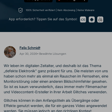
Trends
Prompts – schnell ähnliche
fortgeschrittene
Kunden-Support
Videos erstellen
Videobearbeitungsfähigkeiten
100% Sicherheit verifiziert | Kein Abozwang | Keine Malware
KAUFEN
Anmelden
Über Uns
Bewertungen
App erforderlich? Tippen Sie auf das Symbol:
Unsere Mission, Geschichte
Finden Sie mehr über Filmora
Kickstart Bootcamp
DIY-Spezialeffekte
und Kunden
Nachrichten und
Suchen
Bewertungen
Lernen, ausdrücken und
Erfahren Sie, wie Sie einen
erweitern Sie Ihre
Spezialeffekt erzeugen
Videobearbeitungs-
können
Felix Schmidt
Fähigkeiten mit Filmora
Apr 30, 2026• Bewährte Lösungen
Kunden-Geschichten
Affiliate-Programm
Erfahren Sie, wie unsere
Schalten Sie Partnerschaften
Kunden Erfolg haben
auf Unternehmensebene frei
Wir leben im digitalen Zeitalter, und deshalb ist das Thema
Creator
Freunde-werben-
„defekte Elektronik" ganz präsent für uns. Die meisten von uns
Monetarisierungs-
Programm
Programm
haben schon mehr als einmal ein Rauschen im Fernsehen, eine
An Freunde empfehlen,
Monitorstörung oder einen anderen Bildschirmfehler gesehen.
Monetarisieren Sie
Belohnungen erhalten
Ihren Einfluss mit Filmora
So ist es kaum verwunderlich, dass immer mehr Filmemacher
und Videocontent-Ersteller in ihrer Arbeit Glitches verwenden.
Blog
Glitches können in den Anfangstiteln als Übergänge oder
Effekte genutzt werden, die für ein ganzes Video angewendet
werden. Sie müssen jedoch an den richtigen Kontext