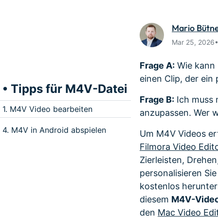
Monetarisieren Sie
An Freunde
Ihren Einfluss mit Filmora
Belohnunge
Mario Bütn
Mar 25, 2026
Frage A:
Wie kann 
einen Clip, der ein
• Tipps für M4V-Datei
Frage B:
Ich muss 
1. M4V Video bearbeiten
anzupassen. Wer 
4. M4V in Android abspielen
Um M4V Videos erf
Filmora Video Edit
Zierleisten, Dreh
personalisieren Sie
kostenlos herunter
diesem
M4V-Video
den
Mac Video Edi