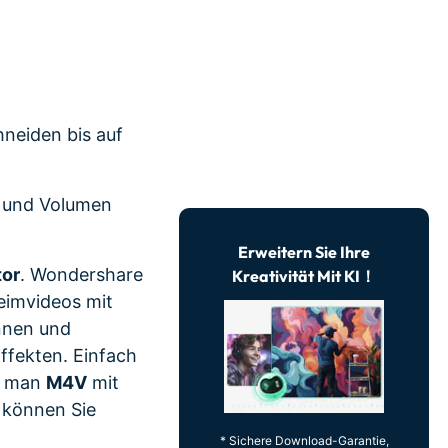
erfahren 👉
hneiden bis auf
n und Volumen
Erweitern Sie Ihre
tor
. Wondershare
Kreativität Mit KI！
Heimvideos mit
nnen und
Effekten. Einfach
ie man
M4V
mit
 können Sie
* Sichere Download-Garantie,