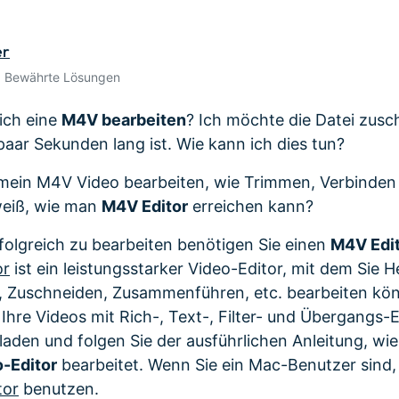
Alle Produkte ansehen
 empfehlen,
Mehr 
Kostenloser Download
n erhalten
er
Kostenloser Download
Kostenloser Download
• Bewährte Lösungen
Kostenloser Download
ich eine
M4V bearbeiten
? Ich möchte die Datei zusc
 paar Sekunden lang ist. Wie kann ich dies tun?
mein M4V Video bearbeiten, wie Trimmen, Verbinde
weiß, wie man
M4V Editor
erreichen kann?
olgreich zu bearbeiten benötigen Sie einen
M4V Edi
or
ist ein leistungsstarker Video-Editor, mit dem Sie 
en, Zuschneiden, Zusammenführen, etc. bearbeiten kö
 Ihre Videos mit Rich-, Text-, Filter- und Übergangs-
laden und folgen Sie der ausführlichen Anleitung, w
-Editor
bearbeitet. Wenn Sie ein Mac-Benutzer sind,
tor
benutzen.