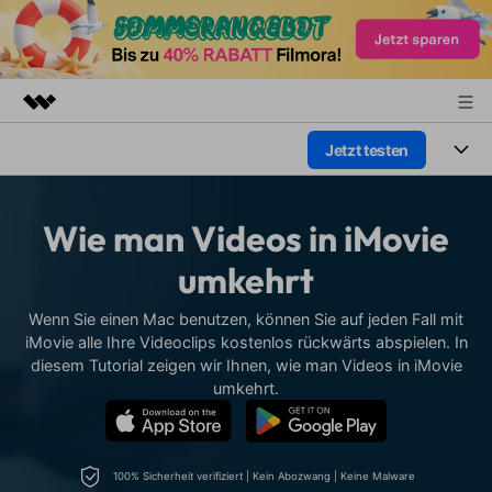
Jetzt testen
Top-Produkte
KI-gestützte digitale Kreativität
Produkte
Business
Dienstprogramme
Wie man Videos in iMovie
Überblick
Plattformen
KI
Über uns
umkehrt
Lösungen
Funktionen
Video/Foto
Presseraum
Lösungen
Wenn Sie einen Mac benutzen, können Sie auf jeden Fall mit
Assets
iMovie alle Ihre Videoclips kostenlos rückwärts abspielen. In
Audio
Soziale Medien
diesem Tutorial zeigen wir Ihnen, wie man Videos in iMovie
Shop
Ressourcen
umkehrt.
Text
Marketing & Business
Support
Hilfe-Center
Lifestyle & Spaß
Video-Prompts
Meisterkurs
Erste Schritte
100% Sicherheit verifiziert | Kein Abozwang | Keine Malware
Über
Über 100 heiße Video-
Beherrschen Sie