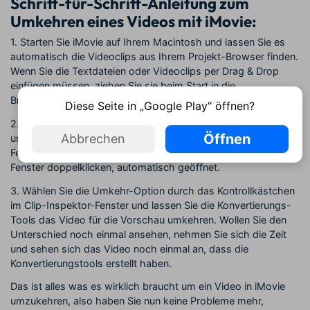
Schritt-für-Schritt-Anleitung zum
Umkehren eines Videos mit iMovie:
1. Starten Sie iMovie auf Ihrem Macintosh und lassen Sie es
automatisch die Videoclips aus Ihrem Projekt-Browser finden.
Wenn Sie die Textdateien oder Videoclips per Drag & Drop
einfügen müssen, ziehen Sie sie beim Start in die
Browserleiste.
Diese Seite in „Google Play“ öffnen?
2. Klicken Sie auf den Videoclip, welchen Sie umkehren wollen
Öffnen
Abbrechen
und lassen Sie das Clip-Inspektor-Fenster offen. Dieses
Fenster wird für jedes Video, das Sie im Video-Browser-
Fenster doppelklicken, automatisch geöffnet.
3. Wählen Sie die Umkehr-Option durch das Kontrollkästchen
im Clip-Inspektor-Fenster und lassen Sie die Konvertierungs-
Tools das Video für die Vorschau umkehren. Wollen Sie den
Unterschied noch einmal ansehen, nehmen Sie sich die Zeit
und sehen sich das Video noch einmal an, dass die
Konvertierungstools erstellt haben.
Das ist alles was es wirklich braucht um ein Video in iMovie
umzukehren, also haben Sie nun keine Probleme mehr,