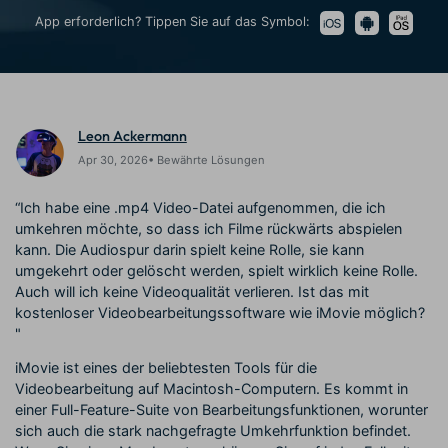
Trends
Prompts – schnell ähnliche
fortgeschrittene
App erforderlich? Tippen Sie auf das Symbol:
Kunden-Support
Videos erstellen
Videobearbeitungsfähigkeiten
KAUFEN
Anmelden
Über Uns
Bewertungen
Unsere Mission, Geschichte
Finden Sie mehr über Filmora
Kickstart Bootcamp
DIY-Spezialeffekte
und Kunden
Nachrichten und
Suchen
Leon Ackermann
Bewertungen
Lernen, ausdrücken und
Erfahren Sie, wie Sie einen
erweitern Sie Ihre
Spezialeffekt erzeugen
Apr 30, 2026• Bewährte Lösungen
Videobearbeitungs-
können
Fähigkeiten mit Filmora
“Ich habe eine .mp4 Video-Datei aufgenommen, die ich
Kunden-Geschichten
Affiliate-Programm
umkehren möchte, so dass ich Filme rückwärts abspielen
Erfahren Sie, wie unsere
Schalten Sie Partnerschaften
kann. Die Audiospur darin spielt keine Rolle, sie kann
Kunden Erfolg haben
auf Unternehmensebene frei
umgekehrt oder gelöscht werden, spielt wirklich keine Rolle.
Creator
Freunde-werben-
Monetarisierungs-
Programm
Auch will ich keine Videoqualität verlieren. Ist das mit
Programm
An Freunde empfehlen,
kostenloser Videobearbeitungssoftware wie iMovie möglich?
Monetarisieren Sie
Belohnungen erhalten
"
Ihren Einfluss mit Filmora
iMovie ist eines der beliebtesten Tools für die
Videobearbeitung auf Macintosh-Computern. Es kommt in
Blog
einer Full-Feature-Suite von Bearbeitungsfunktionen, worunter
sich auch die stark nachgefragte Umkehrfunktion befindet.