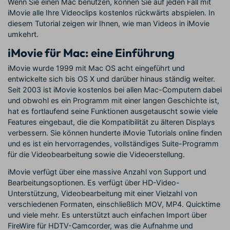
Wenn Sie einen Mac benutzen, können Sie auf jeden Fall mit
iMovie alle Ihre Videoclips kostenlos rückwärts abspielen. In
diesem Tutorial zeigen wir Ihnen, wie man Videos in iMovie
umkehrt.
iMovie für Mac: eine Einführung
iMovie wurde 1999 mit Mac OS acht eingeführt und
entwickelte sich bis OS X und darüber hinaus ständig weiter.
Seit 2003 ist iMovie kostenlos bei allen Mac-Computern dabei
und obwohl es ein Programm mit einer langen Geschichte ist,
hat es fortlaufend seine Funktionen ausgetauscht sowie viele
Features eingebaut, die die Kompatibilität zu älteren Displays
verbessern. Sie können hunderte iMovie Tutorials online finden
und es ist ein hervorragendes, vollständiges Suite-Programm
für die Videobearbeitung sowie die Videoerstellung.
iMovie verfügt über eine massive Anzahl von Support und
Bearbeitungsoptionen. Es verfügt über HD-Video-
Unterstützung, Videobearbeitung mit einer Vielzahl von
verschiedenen Formaten, einschließlich MOV, MP4. Quicktime
und viele mehr. Es unterstützt auch einfachen Import über
FireWire für HDTV-Camcorder, was die Aufnahme und