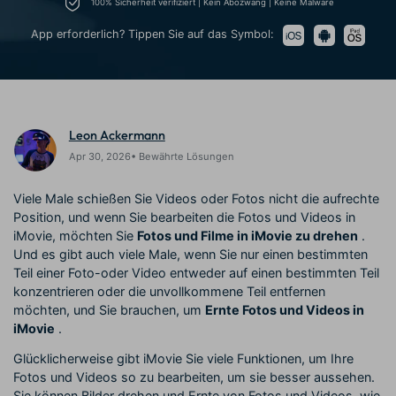
Trends
100% Sicherheit verifiziert | Kein Abozwang | Keine Malware
KAUFEN
Anmelden
Prompts – schnell ähnliche
fortgeschrittene
Kontakt
Kundengeschichten
Videos erstellen
Videobearbeitungsfähigkeiten
App erforderlich? Tippen Sie auf das Symbol:
Wir helfen Ihnen gerne weiter
Erfahren Sie, wie unsere
Kunden erfolgreich sind
Suchen
Kickstart Bootcamp
DIY-Spezialeffekte
Lernen, ausdrücken und
Erfahren Sie, wie Sie einen
Partnerprogramm
Leon Ackermann
erweitern Sie Ihre
Spezialeffekt erzeugen
Entdecken Sie
Videobearbeitungs-
können
Apr 30, 2026• Bewährte Lösungen
Partnerschaften auf
Fähigkeiten mit Filmora
Unternehmensniveau
Viele Male schießen Sie Videos oder Fotos nicht die aufrechte
Position, und wenn Sie bearbeiten die Fotos und Videos in
Support
iMovie, möchten Sie
Fotos und Filme in iMovie zu drehen
.
Creator
Freunde-werben-
Monetarisierungs-
Programm
Und es gibt auch viele Male, wenn Sie nur einen bestimmten
Lernen
Programm
Teil einer Foto-oder Video entweder auf einen bestimmten Teil
An Freunde empfehlen,
Monetarisieren Sie
Belohnungen erhalten
konzentrieren oder die unvollkommene Teil entfernen
Ihren Einfluss mit Filmora
möchten, und Sie brauchen, um
Ernte Fotos und Videos in
iMovie
.
Community
Glücklicherweise gibt iMovie Sie viele Funktionen, um Ihre
Fotos und Videos so zu bearbeiten, um sie besser aussehen.
Empfohlene Inhalte
Sie können Bilder drehen und Ernte von Fotos und Videos, wie