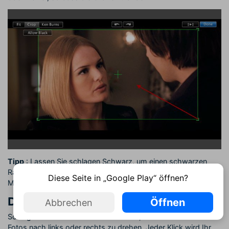
Tipp
: Lassen Sie schlagen Schwarz, um einen schwarzen
Rahmen um Ihre Fotos immer noch aufrecht erhalten kann.
Diese Seite in „Google Play“ öffnen?
Mit dieser Funktion galt nur für Standbilder.
Drehen von Fotos und Videos in iMovie
Öffnen
Abbrechen
Schlagen Sie das Drehen-Schaltfläche, um Ihre Videos und
Fotos nach links oder rechts zu drehen. Jeder Klick wird Ihr