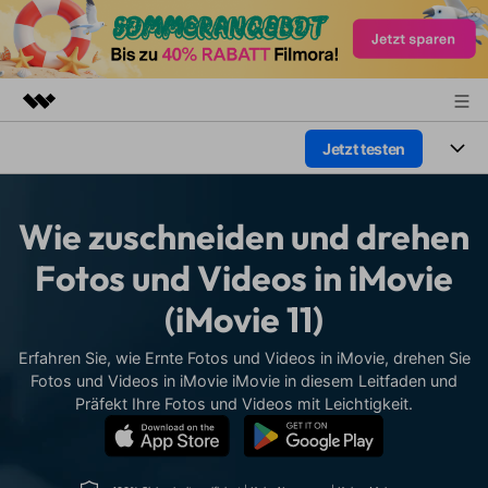
Jetzt testen
Top-Produkte
KI-gestützte digitale Kreativität
Produkte
Business
Dienstprogramme
Wie zuschneiden und drehen
Überblick
Plattformen
KI
Über uns
Fotos und Videos in iMovie
Lösungen
Funktionen
(iMovie 11)
Video/Foto
Presseraum
Lösungen
Assets
Audio
Erfahren Sie, wie Ernte Fotos und Videos in iMovie, drehen Sie
Soziale Medien
Shop
Ressourcen
Fotos und Videos in iMovie iMovie in diesem Leitfaden und
Text
Präfekt Ihre Fotos und Videos mit Leichtigkeit.
Marketing & Business
Support
Hilfe-Center
Lifestyle & Spaß
Video-Prompts
Meisterkurs
Über 100 heiße Video-
Beherrschen Sie