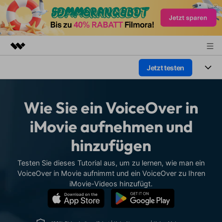
Jetzt testen
Top-Produkte
KI-gestützte digitale Kreativität
Produkte
Business
Dienstprogramme
Wie Sie ein VoiceOver in
Überblick
Plattformen
KI
Über uns
iMovie aufnehmen und
Lösungen
Funktionen
hinzufügen
Video/Foto
Presseraum
Lösungen
Assets
Audio
Testen Sie dieses Tutorial aus, um zu lernen, wie man ein
Wer
Shop
Ressourcen
VoiceOver in Movie aufnimmt und ein VoiceOver zu Ihren
Text
iMovie-Videos hinzufügt.
Video-Lösungen
Support
Hilfe-Center
Video-Prompts
Meisterkurs
Erste Schritte
Über
Über 100 heiße Video-
Beherrschen Sie