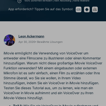
100% Sicherheit verifiziert | Kein Abozwang | Keine Malware
Prompts – schnell ähnliche
fortgeschrittene
Kunden-Support
Videos erstellen
Videobearbeitungsfähigkeiten
App erforderlich? Tippen Sie auf das Symbol:
KAUFEN
Anmelden
Über Uns
Bewertungen
Unsere Mission, Geschichte
Finden Sie mehr über Filmora
Kickstart Bootcamp
DIY-Spezialeffekte
und Kunden
Nachrichten und
Suchen
Bewertungen
Lernen, ausdrücken und
Erfahren Sie, wie Sie einen
Leon Ackermann
erweitern Sie Ihre
Spezialeffekt erzeugen
Videobearbeitungs-
können
Apr 30, 2026• Bewährte Lösungen
Fähigkeiten mit Filmora
Kunden-Geschichten
Affiliate-Programm
iMovie ermöglicht die Verwendung von VoiceOver um
Erfahren Sie, wie unsere
Schalten Sie Partnerschaften
entweder eine Filmscene zu illustrieren oder einen Kommentar
Kunden Erfolg haben
auf Unternehmensebene frei
hinzuzufügen. Warum nicht diese großartige iMovie VoiceOver
Creator
Freunde-werben-
Monetarisierungs-
Programm
Funktion verwenden? Mit einem eingebauten oder externen
Programm
Mikrofon ist es sehr einfach, einen Film zu erzählen oder Ihre
An Freunde empfehlen,
Monetarisieren Sie
Belohnungen erhalten
Stimme überall, wo Sie sie wollen, in Ihrem Video
Ihren Einfluss mit Filmora
hinzuzufügen, indem Sie ein VoiceOver in iMovie hinzufügen.
Testen Sie dieses Tutorial aus, um zu lernen, wie man ein
Blog
VoiceOver in Movie aufnimmt und ein VoiceOver zu Ihren
iMovie-Videos hinzufügt.
Teil 1:
Wie Sie ein VoiceOver in iMovie aufnehmen und