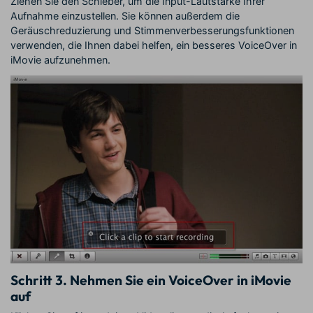
Ziehen Sie den Schieber, um die Input-Lautstärke Ihrer
Aufnahme einzustellen. Sie können außerdem die
Geräuschreduzierung und Stimmenverbesserungsfunktionen
verwenden, die Ihnen dabei helfen, ein besseres VoiceOver in
iMovie aufzunehmen.
Schritt 3.
Nehmen Sie ein VoiceOver in iMovie
auf