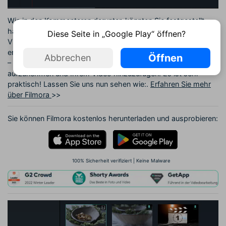
Wie in den Kommentaren darunter, könnten Sie festgestellt
haben, das iMovie immer versagt, ein VoiceOver zu Ihrem
Diese Seite in „Google Play“ öffnen?
Video hinzuzufügen. Um Ihnen zu helfen, ein VoiceOver
erfolgreich hinzuzufügen, empfehle ich die iMovie-Alternative
Öffnen
Abbrechen
– Wondershare Video Editor für Mac, um ein VoiceOver
aufzunehmen und Ihrem Video hinzuzufügen. Es ist sehr
praktisch! Lassen Sie uns nun sehen wie:.
Erfahren Sie mehr
über Filmora
>>
Sie können Filmora kostenlos herunterladen und ausprobieren:
100% Sicherheit verifiziert | Keine Malware