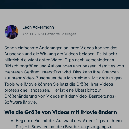
Trends
Prompts – schnell ähnliche
fortgeschrittene
Kunden-Support
Videos erstellen
Videobearbeitungsfähigkeiten
KAUFEN
Anmelden
Über Uns
Bewertungen
Leon Ackermann
Unsere Mission, Geschichte
Finden Sie mehr über Filmora
Kickstart Bootcamp
DIY-Spezialeffekte
und Kunden
Nachrichten und
Apr 30, 2026• Bewährte Lösungen
Suchen
Bewertungen
Lernen, ausdrücken und
Erfahren Sie, wie Sie einen
erweitern Sie Ihre
Spezialeffekt erzeugen
Schon einfachste Änderungen an Ihren Videos können das
Videobearbeitungs-
können
Aussehen und die Wirkung der Videos beleben. Es ist sehr
Fähigkeiten mit Filmora
hilfreich die wichtigsten Video-Clips nach verschiedenen
Kunden-Geschichten
Affiliate-Programm
Bildschirmgrößen und Auflösungen anzupassen, damit es von
Erfahren Sie, wie unsere
Schalten Sie Partnerschaften
mehreren Geräten unterstützt wird. Dies kann Ihre Chancen
Kunden Erfolg haben
auf Unternehmensebene frei
auf mehr Video-Zuschauer deutlich steigern. Mit großartigen
Creator
Freunde-werben-
Monetarisierungs-
Programm
Tools wie iMovie können Sie jetzt die Größe Ihrer Videos
Programm
An Freunde empfehlen,
professionell anpassen. Hier ist eine Übersicht zur
Monetarisieren Sie
Belohnungen erhalten
Größenänderung von Videos mit der Video-Bearbeitungs-
Ihren Einfluss mit Filmora
Software iMovie.
Wie die Größe von Videos mit iMovie ändern
Blog
Beginnen Sie mit der Auswahl des Video-Clips in Ihrem
Projekt-Browser, um den Bearbeitungsvorgang zu