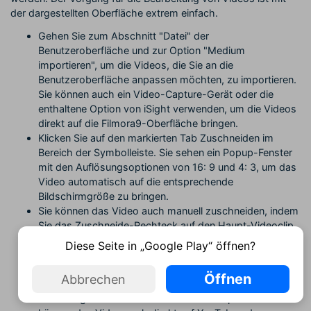
der dargestellten Oberfläche extrem einfach.
Gehen Sie zum Abschnitt "Datei" der
Benutzeroberfläche und zur Option "Medium
importieren", um die Videos, die Sie an die
Benutzeroberfläche anpassen möchten, zu importieren.
Sie können auch ein Video-Capture-Gerät oder die
enthaltene Option von iSight verwenden, um die Videos
direkt auf die Filmora9-Oberfläche bringen.
Klicken Sie auf den markierten Tab Zuschneiden im
Bereich der Symbolleiste. Sie sehen ein Popup-Fenster
mit den Auflösungsoptionen von 16: 9 und 4: 3, um das
Video automatisch auf die entsprechende
Bildschirmgröße zu bringen.
Sie können das Video auch manuell zuschneiden, indem
Sie das Zuschneide-Rechteck auf den Haupt-Videoclip
positionieren.
Diese Seite in „Google Play“ öffnen?
Sobald Sie mit dem geschnittenen Video einigermaßen
zufrieden sind, müssen Sie nur noch auf die Schaltfläche
Öffnen
Abbrechen
'Exportieren' klicken, um die verkleinerte Videodatei in
einem angemessenen neuen Format zu speichern. Sie