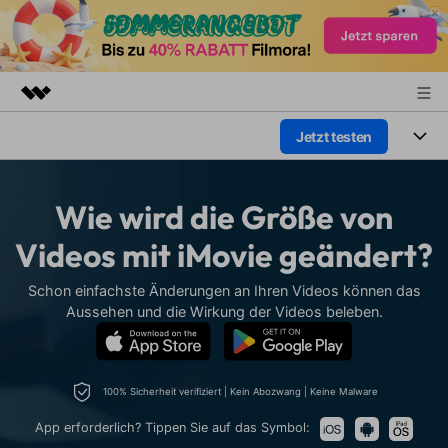
Jetzt testen
Top-Produkte
KI-gestützte digitale Kreativität
Produkte
Business
Dienstprogramme
Wie wird die Größe von
Überblick
Plattformen
KI
Über uns
Videos mit iMovie geändert?
Lösungen
Funktionen
Video/Foto
Presseraum
Lösungen
Schon einfachste Änderungen an Ihren Videos können das
Assets
Aussehen und die Wirkung der Videos beleben.
Audio
Soziale Medien
Shop
Ressourcen
Text
Marketing & Business
Support
Hilfe-Center
100% Sicherheit verifiziert | Kein Abozwang | Keine Malware
Lifestyle & Spaß
Video-Prompts
Meisterkurs
App erforderlich? Tippen Sie auf das Symbol:
Erste Schritte
Über
Über 100 heiße Video-
Beherrschen Sie