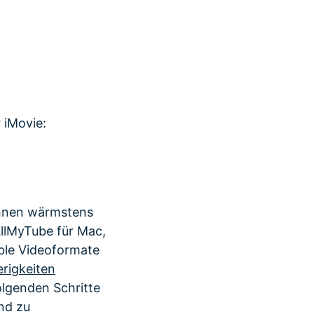
 iMovie:
 Ihnen wärmstens
llMyTube für Mac,
ble Videoformate
erigkeiten
olgenden Schritte
nd zu