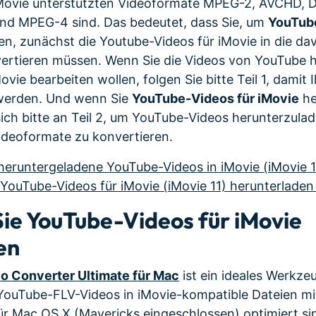
Movie unterstützten Videoformate MPEG-2, AVCHD, 
nd MPEG-4 sind. Das bedeutet, dass Sie, um
YouTub
n, zunächst die Youtube-Videos für iMovie in die da
ertieren müssen. Wenn Sie die Videos von YouTube 
ovie bearbeiten wollen, folgen Sie bitte Teil 1, damit
 werden. Und wenn Sie
YouTube-Videos für iMovie
he
sich bitte an Teil 2, um YouTube-Videos herunterzulade
ideoformate zu konvertieren.
e heruntergeladene YouTube-Videos in iMovie (iMovie 
e YouTube-Videos für iMovie (iMovie 11) herunterlade
 Sie YouTube-Videos für iMovie
en
 Converter Ultimate für Mac
ist ein ideales Werkze
ouTube-FLV-Videos in iMovie-kompatible Dateien mit
für Mac OS X (Mavericks eingeschlossen) optimiert si