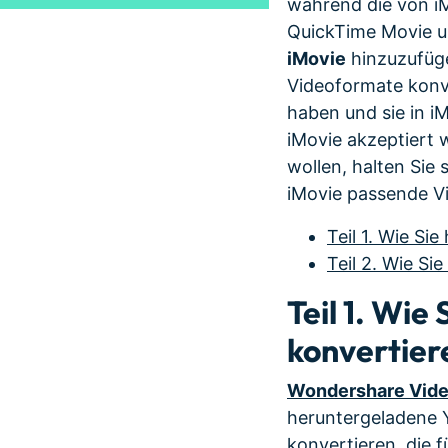
während die von i
QuickTime Movie u
iMovie
hinzuzufüge
Videoformate konv
haben und sie in iM
iMovie akzeptiert
wollen, halten Sie 
iMovie passende V
Teil 1. Wie Si
Teil 2. Wie Si
Teil 1. Wie
konvertier
Wondershare Video
heruntergeladene Y
konvertieren, die 