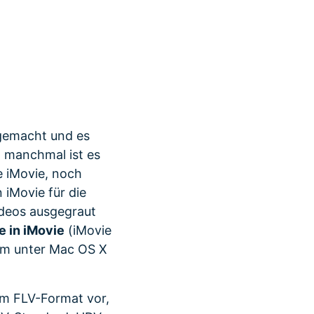
r erfahren 👉
 gemacht und es
d manchmal ist es
e iMovie, noch
 iMovie für die
ideos ausgegraut
 in iMovie
(iMovie
lem unter Mac OS X
im FLV-Format vor,