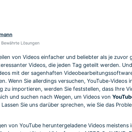
Alle Produkte ansehen
de empfehlen,
Meh
Kostenloser Download
Kostenloser Download
gen erhalten
Kostenloser Download
rmann
Kostenloser Download
• Bewährte Lösungen
ilen von Videos einfacher und beliebter als je zuvor
teressanter Videos, die jeden Tag geteilt werden. Un
ideos mit der sagenhaften Videobearbeitungssoftwar
en. Wenn Sie allerdings versuchen, YouTube-Videos in
g zu importieren, werden Sie feststellen, dass Ihre V
 sich und suchen nach Wegen, um Videos von
YouTube
? Lassen Sie uns darüber sprechen, wie Sie das Prob
egen von YouTube heruntergeladene Videos meistens 