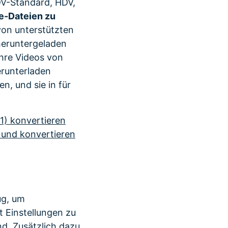
DV-Standard, HDV,
e-Dateien zu
von unterstützten
heruntergeladen
 Ihre Videos von
runterladen
n, und sie in für
11) konvertieren
n und konvertieren
ug, um
 Einstellungen zu
nd. Zusätzlich dazu