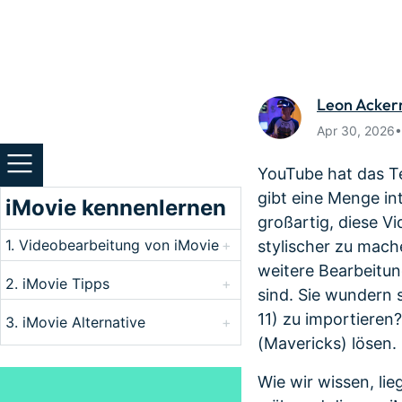
Monetarisieren Sie
An Freun
Ihren Einfluss mit Filmora
Belohnun
Leon Acke
Apr 30, 2026
YouTube hat das Te
gibt eine Menge in
iMovie kennenlernen
großartig, diese V
1. Videobearbeitung von iMovie
+
stylischer zu mach
weitere Bearbeitun
2. iMovie Tipps
+
sind. Sie wundern
11) zu importieren
3. iMovie Alternative
+
(Mavericks) lösen.
Wie wir wissen, li