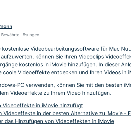
Alle Produkte ansehen
de empfehlen,
Meh
Kostenloser Download
gen erhalten
Kostenloser Download
Kostenloser Download
rmann
• Bewährte Lösungen
Kostenloser Download
e
kostenlose Videobearbeitungssoftware für Mac
Nutz
 aufzuwerten, können Sie Ihren Videoclips Videoeffe
gänge kostenlos in iMovie hinzufügen. In dieser Anle
se coole Videoeffekte entdecken und Ihren Videos in 
ndows-PC verwenden, können Sie mit den besten iMo
dem Videoeffekte zu Ihrem Video hinzufügen.
n Videoeffekte in iMovie hinzufügt
n Videoeffekte in der besten Alternative zu iMovie - 
ber das Hinzufügen von Videoeffekten in iMovie