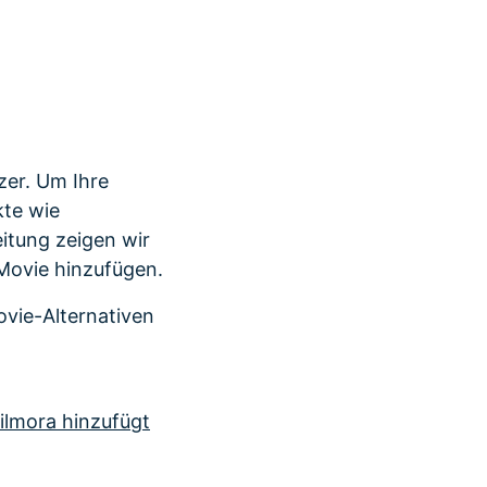
r erfahren 👉
er. Um Ihre
kte wie
itung zeigen wir
iMovie hinzufügen.
vie-Alternativen
Filmora hinzufügt