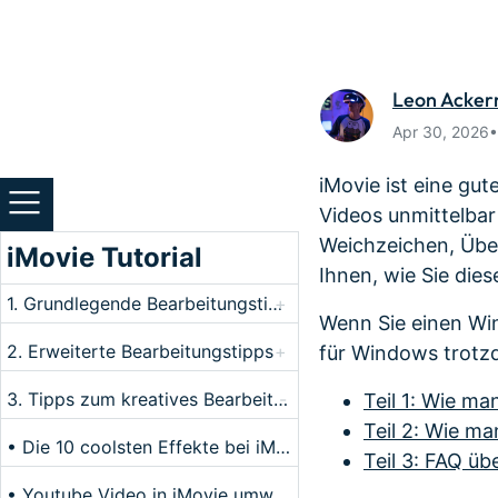
Monetarisieren Sie
An Freun
Ihren Einfluss mit Filmora
Belohnun
Leon Acke
Apr 30, 2026
iMovie ist eine gut
Videos unmittelbar
Weichzeichen, Über
iMovie Tutorial
Ihnen, wie Sie die
1. Grundlegende Bearbeitungstipps
+
Wenn Sie einen Wi
2. Erweiterte Bearbeitungstipps
+
für Windows trotz
3. Tipps zum kreatives Bearbeiten
-
Teil 1: Wie ma
Teil 2: Wie ma
• Die 10 coolsten Effekte bei iMovie
Teil 3: FAQ ü
• Youtube Video in iMovie umwandeln