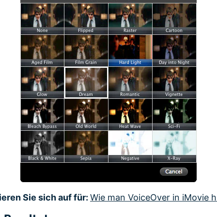
eren Sie sich auf für:
Wie man VoiceOver in iMovie h