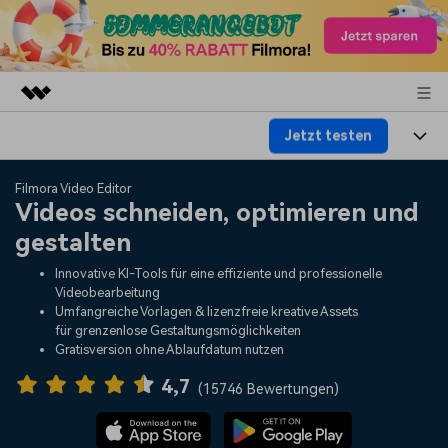
Jetzt testen
Top-Produkte
KI-gestützte digitale Kreativität
Produkte
Business
Filmora Video Editor
Dienstprogramme
Videos schneiden, optimieren und
Überblick
Plattformen
KI
gestalten
Über uns
Lösungen
Funktionen
Innovative KI-Tools für eine effiziente und professionelle
Video/Foto
Lösungen
Presseraum
Videobearbeitung
Assets
Umfangreiche Vorlagen & lizenzfreie kreative Assets
Audio
für grenzenlose Gestaltungsmöglichkeiten
Wer
Ressourcen
Shop
Gratisversion ohne Ablaufdatum nutzen
Text
Video-Lösungen
4,7
Hilfe-Center
Support
(
15746 Bewertungen
)
Video-Prompts
Meisterkurs
Erste Schritte
Über
Über 100 heiße Video-
Beherrschen Sie