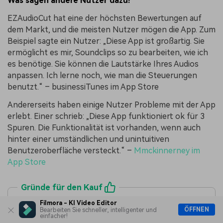
Was sagen andere Nutzer dazu?
EZAudioCut hat eine der höchsten Bewertungen auf
dem Markt, und die meisten Nutzer mögen die App. Zum
Beispiel sagte ein Nutzer: „Diese App ist großartig. Sie
ermöglicht es mir, Soundclips so zu bearbeiten, wie ich
es benötige. Sie können die Lautstärke Ihres Audios
anpassen. Ich lerne noch, wie man die Steuerungen
benutzt.“ – businessiTunes im App Store
Andererseits haben einige Nutzer Probleme mit der App
erlebt. Einer schrieb: „Diese App funktioniert ok für 3
Spuren. Die Funktionalität ist vorhanden, wenn auch
hinter einer umständlichen und unintuitiven
Benutzeroberfläche versteckt.“ –
Mmckinnerney im
App Store
Gründe für den Kauf
Filmora - KI Video Editor
Sie unterstützt zahlreiche Import- und
ÖFFNEN
Bearbeiten Sie schneller, intelligenter und
Exportformate.
einfacher!