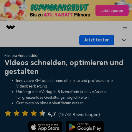
Jetzt testen
Top-Produkte
KI-gestützte digitale Kreativität
Produkte
Business
Filmora Video Editor
Dienstprogramme
Videos schneiden, optimieren und
Überblick
Plattformen
KI
gestalten
Über uns
Lösungen
Funktionen
Innovative KI-Tools für eine effiziente und professionelle
Video/Foto
Lösungen
Presseraum
Videobearbeitung
Assets
Umfangreiche Vorlagen & lizenzfreie kreative Assets
Audio
für grenzenlose Gestaltungsmöglichkeiten
Wer
Ressourcen
Shop
Gratisversion ohne Ablaufdatum nutzen
Text
Video-Lösungen
4,7
Hilfe-Center
Support
(
15746 Bewertungen
)
Video-Prompts
Meisterkurs
Erste Schritte
Über
Über 100 heiße Video-
Beherrschen Sie