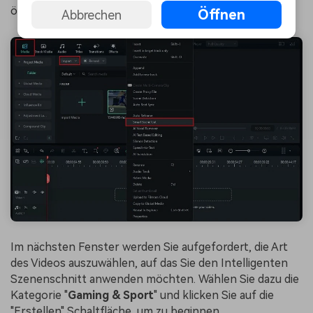
öffnenden Optionen "
Intelligenter Szenenschnitt
".
Öffnen
Abbrechen
Im nächsten Fenster werden Sie aufgefordert, die Art
des Videos auszuwählen, auf das Sie den Intelligenten
Szenenschnitt anwenden möchten. Wählen Sie dazu die
Kategorie "
Gaming & Sport
" und klicken Sie auf die
"Erstellen" Schaltfläche, um zu beginnen.