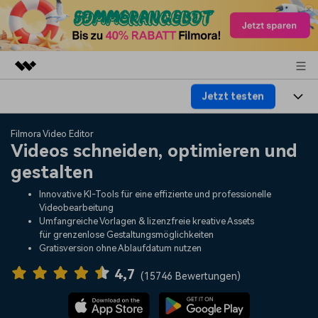
Jetzt testen
Top-Produkte
KI-gestützte digitale Kreativität
Produkte
Business
Filmora Video Editor
Dienstprogramme
Videos schneiden, optimieren und
Überblick
Plattformen
KI
gestalten
Über uns
Lösungen
Funktionen
Innovative KI-Tools für eine effiziente und professionelle
Video/Foto
Lösungen
Presseraum
Videobearbeitung
Assets
Umfangreiche Vorlagen & lizenzfreie kreative Assets
Audio
für grenzenlose Gestaltungsmöglichkeiten
Wer
Ressourcen
Shop
Gratisversion ohne Ablaufdatum nutzen
Text
Video-Lösungen
4,7
Hilfe-Center
Support
(
15746 Bewertungen
)
Video-Prompts
Meisterkurs
Erste Schritte
Über
Über 100 heiße Video-
Beherrschen Sie