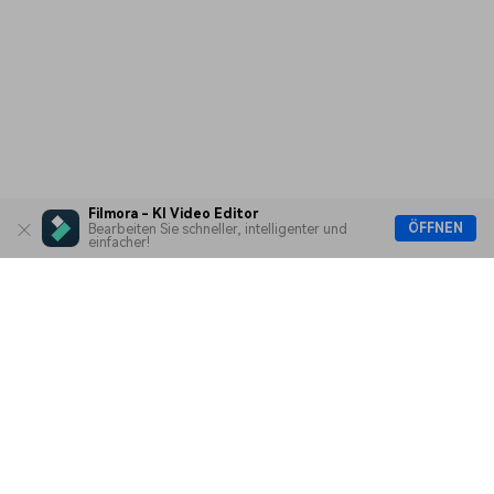
Filmora - KI Video Editor
ÖFFNEN
Bearbeiten Sie schneller, intelligenter und
einfacher!
Hero Produkte
Wondershare