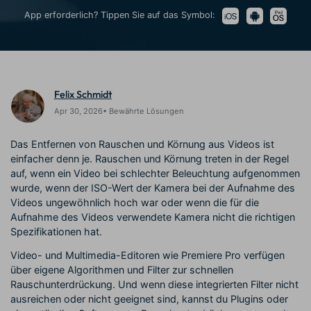
Trends
Prompts – schnell ähnliche
fortgeschrittene
App erforderlich? Tippen Sie auf das Symbol:
Kunden-Support
Videos erstellen
Videobearbeitungsfähigkeiten
KAUFEN
Anmelden
Über Uns
Bewertungen
Unsere Mission, Geschichte
Finden Sie mehr über Filmora
Kickstart Bootcamp
DIY-Spezialeffekte
und Kunden
Nachrichten und
Suchen
Felix Schmidt
Bewertungen
Lernen, ausdrücken und
Erfahren Sie, wie Sie einen
erweitern Sie Ihre
Spezialeffekt erzeugen
Apr 30, 2026• Bewährte Lösungen
Videobearbeitungs-
können
Fähigkeiten mit Filmora
Das Entfernen von Rauschen und Körnung aus Videos ist
Kunden-Geschichten
Affiliate-Programm
einfacher denn je. Rauschen und Körnung treten in der Regel
Erfahren Sie, wie unsere
Schalten Sie Partnerschaften
auf, wenn ein Video bei schlechter Beleuchtung aufgenommen
Kunden Erfolg haben
auf Unternehmensebene frei
wurde, wenn der ISO-Wert der Kamera bei der Aufnahme des
Creator
Freunde-werben-
Monetarisierungs-
Programm
Videos ungewöhnlich hoch war oder wenn die für die
Programm
An Freunde empfehlen,
Aufnahme des Videos verwendete Kamera nicht die richtigen
Monetarisieren Sie
Belohnungen erhalten
Spezifikationen hat.
Ihren Einfluss mit Filmora
Video- und Multimedia-Editoren wie Premiere Pro verfügen
über eigene Algorithmen und Filter zur schnellen
Blog
Rauschunterdrückung. Und wenn diese integrierten Filter nicht
ausreichen oder nicht geeignet sind, kannst du Plugins oder