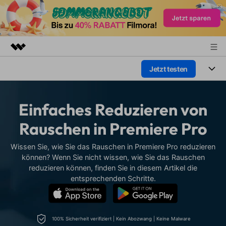
Jetzt testen
Top-Produkte
KI-gestützte digitale Kreativität
Produkte
Business
Dienstprogramme
Einfaches Reduzieren von
Überblick
Plattformen
KI
Über uns
Rauschen in Premiere Pro
Lösungen
Funktionen
Video/Foto
Presseraum
Lösungen
Wissen Sie, wie Sie das Rauschen in Premiere Pro reduzieren
Assets
können? Wenn Sie nicht wissen, wie Sie das Rauschen
Audio
Soziale Medien
reduzieren können, finden Sie in diesem Artikel die
Shop
Ressourcen
entsprechenden Schritte.
Text
Marketing & Business
Support
Hilfe-Center
Lifestyle & Spaß
Video-Prompts
Meisterkurs
Erste Schritte
100% Sicherheit verifiziert | Kein Abozwang | Keine Malware
Über
Über 100 heiße Video-
Beherrschen Sie