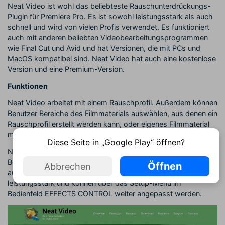
Neat Video ist wohl das beliebteste Rauschunterdrückungs-
Plugin für Premiere Pro. Es ist sowohl leistungsstark als auch
schnell und wird von vielen Profis verwendet. Es funktioniert
auch mit anderen beliebten Videobearbeitungsprogrammen
wie Final Cut und Avid und hat Versionen, die mit PCs und
MacOS kompatibel sind. Neat Video hat auch eine kostenlose
Version und eine Premium-Version.
Funktionen
Neat Video arbeitet mit einem Rauschprofil. Außerdem können
Benutzer Bereiche des Filmmaterials auswählen, aus denen ein
Rauschprofil erstellt werden kann, oder eigenes Filmmaterial
mit Rauschprofil laden.
Diese Seite in „Google Play“ öffnen?
Nach der Installation in Premier Pro wird NEAT VIDEO im
Bedienfeld "Videoeffekte" aufgeführt und kann bei Bedarf
Öffnen
Abbrechen
ausgewählt werden. Die Standardeinstellungen sind
leistungsstark und können über das Setup-Menü im
Bedienfeld EFFECTS CONTROL weiter angepasst werden.