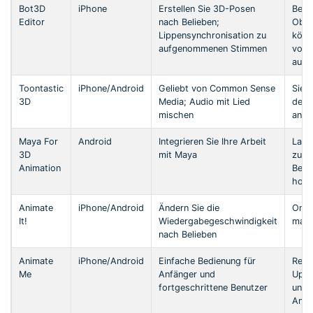
Bot3D
iPhone
Erstellen Sie 3D-Posen
Benu
Editor
nach Belieben;
Ober
Lippensynchronisation zu
könn
aufgenommenen Stimmen
von 
ausf
Toontastic
iPhone/Android
Geliebt von Common Sense
Sie 
3D
Media; Audio mit Lied
der 
mischen
anpa
Maya For
Android
Integrieren Sie Ihre Arbeit
Laden
3D
mit Maya
zur 
Animation
Bear
hoc
Animate
iPhone/Android
Ändern Sie die
Onio
It!
Wiedergabegeschwindigkeit
mach
nach Belieben
Animate
iPhone/Android
Einfache Bedienung für
Rege
Me
Anfänger und
Updat
fortgeschrittene Benutzer
unbe
Anim