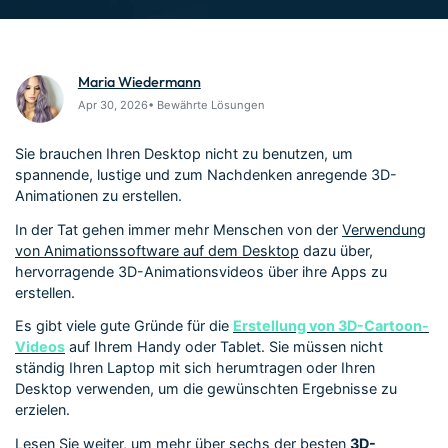
Über Uns
Bewertungen
Unsere Mission, Geschichte
Finden Sie mehr über Filmora
Kickstart Bootcamp
DIY-Spezialeffekte
und Kunden
Nachrichten und
Suchen
Bewertungen
Lernen, ausdrücken und
Erfahren Sie, wie Sie einen
Maria Wiedermann
erweitern Sie Ihre
Spezialeffekt erzeugen
Videobearbeitungs-
können
Apr 30, 2026• Bewährte Lösungen
Fähigkeiten mit Filmora
Kunden-Geschichten
Affiliate-Programm
Sie brauchen Ihren Desktop nicht zu benutzen, um
Erfahren Sie, wie unsere
Schalten Sie Partnerschaften
spannende, lustige und zum Nachdenken anregende 3D-
Kunden Erfolg haben
auf Unternehmensebene frei
Animationen zu erstellen.
Creator
Freunde-werben-
Monetarisierungs-
Programm
In der Tat gehen immer mehr Menschen von der
Verwendung
Programm
An Freunde empfehlen,
von Animationssoftware auf dem Desktop
dazu über,
Monetarisieren Sie
Belohnungen erhalten
hervorragende 3D-Animationsvideos über ihre Apps zu
Ihren Einfluss mit Filmora
erstellen.
Blog
Es gibt viele gute Gründe für die
Erstellung von 3D-Cartoon-
Videos
auf Ihrem Handy oder Tablet. Sie müssen nicht
ständig Ihren Laptop mit sich herumtragen oder Ihren
Desktop verwenden, um die gewünschten Ergebnisse zu
erzielen.
Lesen Sie weiter, um mehr über sechs der besten
3D-