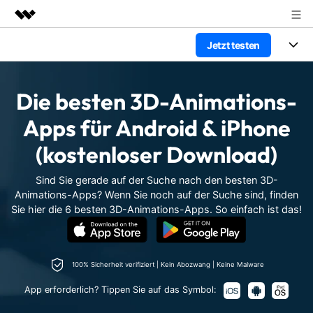
Jetzt testen
Top-Produkte
KI-gestützte digitale Kreativität
Produkte
Business
Dienstprogramme
Die besten 3D-Animations-
Überblick
Plattformen
KI
Über uns
Apps für Android & iPhone
Lösungen
Funktionen
(kostenloser Download)
Video/Foto
Presseraum
Lösungen
Assets
Audio
Sind Sie gerade auf der Suche nach den besten 3D-
Wer
Shop
Ressourcen
Animations-Apps? Wenn Sie noch auf der Suche sind, finden
Text
Sie hier die 6 besten 3D-Animations-Apps. So einfach ist das!
Video-Lösungen
Support
Hilfe-Center
Video-Prompts
Meisterkurs
Erste Schritte
Über
Über 100 heiße Video-
Beherrschen Sie
100% Sicherheit verifiziert | Kein Abozwang | Keine Malware
Prompts – schnell ähnliche
fortgeschrittene
Kunden-Support
Videos erstellen
Videobearbeitungsfähigkeiten
App erforderlich? Tippen Sie auf das Symbol:
KAUFEN
Anmelden