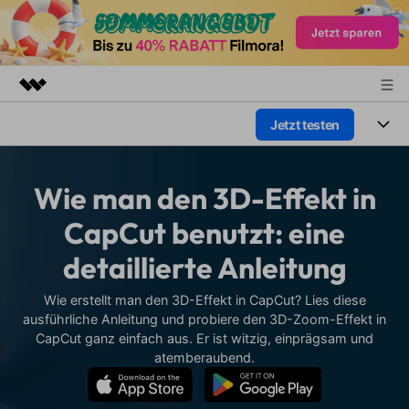
Jetzt testen
Top-Produkte
KI-gestützte digitale Kreativität
Produkte
Business
Dienstprogramme
Wie man den 3D-Effekt in
Überblick
Plattformen
KI
Über uns
CapCut benutzt: eine
Lösungen
Funktionen
detaillierte Anleitung
Video/Foto
Presseraum
Lösungen
Assets
Audio
Wie erstellt man den 3D-Effekt in CapCut? Lies diese
Soziale Medien
Shop
Ressourcen
ausführliche Anleitung und probiere den 3D-Zoom-Effekt in
Text
CapCut ganz einfach aus. Er ist witzig, einprägsam und
Marketing & Business
Support
Hilfe-Center
atemberaubend.
Lifestyle & Spaß
Video-Prompts
Meisterkurs
Erste Schritte
Über
Über 100 heiße Video-
Beherrschen Sie