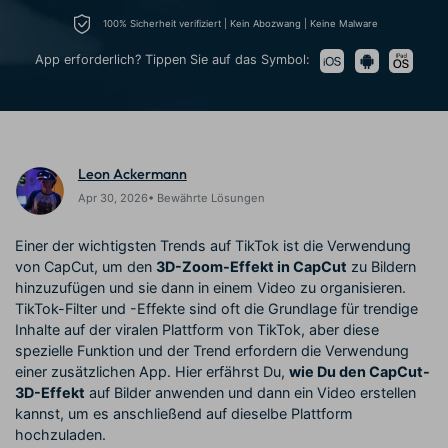
Trends
Prompts – schnell ähnliche
fortgeschrittene
100% Sicherheit verifiziert | Kein Abozwang | Keine Malware
Kunden-Support
Videos erstellen
Videobearbeitungsfähigkeiten
KAUFEN
Anmelden
App erforderlich? Tippen Sie auf das Symbol:
Über Uns
Bewertungen
Unsere Mission, Geschichte
Finden Sie mehr über Filmora
Kickstart Bootcamp
DIY-Spezialeffekte
und Kunden
Nachrichten und
Suchen
Bewertungen
Lernen, ausdrücken und
Erfahren Sie, wie Sie einen
erweitern Sie Ihre
Spezialeffekt erzeugen
Videobearbeitungs-
können
Leon Ackermann
Fähigkeiten mit Filmora
Apr 30, 2026• Bewährte Lösungen
Kunden-Geschichten
Affiliate-Programm
Erfahren Sie, wie unsere
Schalten Sie Partnerschaften
Einer der wichtigsten Trends auf TikTok ist die Verwendung
Kunden Erfolg haben
auf Unternehmensebene frei
von CapCut, um den
3D-Zoom-Effekt in CapCut
zu Bildern
Creator
Freunde-werben-
Monetarisierungs-
Programm
hinzuzufügen und sie dann in einem Video zu organisieren.
Programm
TikTok-Filter und -Effekte sind oft die Grundlage für trendige
An Freunde empfehlen,
Monetarisieren Sie
Belohnungen erhalten
Inhalte auf der viralen Plattform von TikTok, aber diese
Ihren Einfluss mit Filmora
spezielle Funktion und der Trend erfordern die Verwendung
einer zusätzlichen App. Hier erfährst Du,
wie Du den CapCut-
Blog
3D-Effekt
auf Bilder anwenden und dann ein Video erstellen
kannst, um es anschließend auf dieselbe Plattform
hochzuladen.