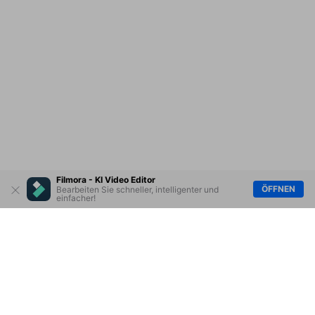
Filmora - KI Video Editor
ÖFFNEN
Bearbeiten Sie schneller, intelligenter und
einfacher!
Hero Produkte