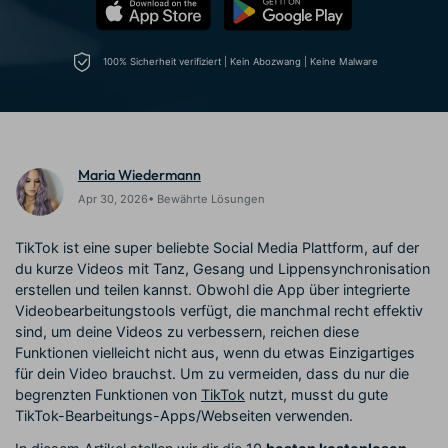
Trends
Prompts – schnell ähnliche
fortgeschrittene
Kunden-Support
Videos erstellen
Videobearbeitungsfähigkeiten
KAUFEN
Anmelden
100% Sicherheit verifiziert | Kein Abozwang | Keine Malware
Über Uns
Bewertungen
Unsere Mission, Geschichte
Finden Sie mehr über Filmora
Kickstart Bootcamp
DIY-Spezialeffekte
und Kunden
Nachrichten und
Suchen
Bewertungen
Lernen, ausdrücken und
Erfahren Sie, wie Sie einen
erweitern Sie Ihre
Spezialeffekt erzeugen
Videobearbeitungs-
können
Maria Wiedermann
Fähigkeiten mit Filmora
Apr 30, 2026• Bewährte Lösungen
Kunden-Geschichten
Affiliate-Programm
Erfahren Sie, wie unsere
Schalten Sie Partnerschaften
TikTok ist eine super beliebte Social Media Plattform, auf der
Kunden Erfolg haben
auf Unternehmensebene frei
du kurze Videos mit Tanz, Gesang und Lippensynchronisation
Creator
Freunde-werben-
Monetarisierungs-
Programm
erstellen und teilen kannst. Obwohl die App über integrierte
Programm
An Freunde empfehlen,
Videobearbeitungstools verfügt, die manchmal recht effektiv
Monetarisieren Sie
Belohnungen erhalten
sind, um deine Videos zu verbessern, reichen diese
Ihren Einfluss mit Filmora
Funktionen vielleicht nicht aus, wenn du etwas Einzigartiges
für dein Video brauchst. Um zu vermeiden, dass du nur die
Blog
begrenzten Funktionen von
TikTok
nutzt, musst du gute
TikTok-Bearbeitungs-Apps/Webseiten verwenden.