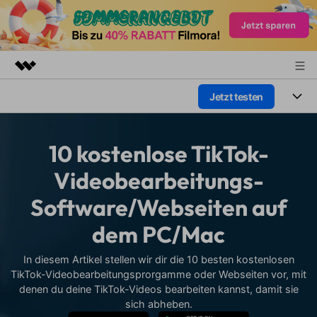
Jetzt testen
Top-Produkte
KI-gestützte digitale Kreativität
Produkte
Business
Dienstprogramme
10 kostenlose TikTok-
Überblick
Plattformen
KI
Über uns
Videobearbeitungs-
Lösungen
Funktionen
Software/Webseiten auf
Video/Foto
Presseraum
Lösungen
Assets
dem PC/Mac
Audio
Soziale Medien
Shop
Ressourcen
Text
In diesem Artikel stellen wir dir die 10 besten kostenlosen
Marketing & Business
Support
TikTok-Videobearbeitungsprorgamme oder Webseiten vor, mit
Hilfe-Center
denen du deine TikTok-Videos bearbeiten kannst, damit sie
Lifestyle & Spaß
Video-Prompts
Meisterkurs
sich abheben.
Erste Schritte
Über
Über 100 heiße Video-
Beherrschen Sie