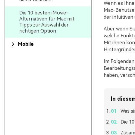
Wenn es Ihnen
Mac-Benutzer 
Die 10 besten iMovie-
der intuitive
Alternativen für Mac mit
Tipps zur Auswahl der
Aber wenn Sie
richtigen Option
welche Funkti
Mit ihnen könn
Mobile
Hintergründe
Im Folgenden 
Bearbeitungss
haben, versch
In diesem
Was si
Die 10
Zusamm