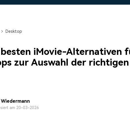
Alle Produkte ansehen
Mehr 
 empfehlen,
Kostenloser Download
Kostenloser Download
 erhalten
Kostenloser Download
Desktop
Kostenloser Download
 besten iMovie-Alternativen 
pps zur Auswahl der richtigen
n
a Wiedermann
isiert am 20-03-2026