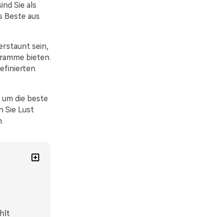
ind Sie als
s Beste aus
rstaunt sein,
gramme bieten.
efinierten
 um die beste
n Sie Lust
.
hlt