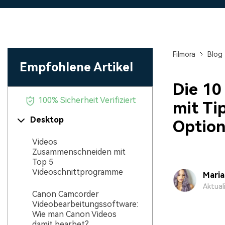
Monetarisieren Sie
An Freunde
Ihren Einfluss mit Filmora
Belohnungen
Filmora
Blog
Empfohlene Artikel
Die 10
100% Sicherheit Verifiziert
mit Ti
Desktop
Optio
Videos
Zusammenschneiden mit
Top 5
Videoschnittprogramme
Mari
Aktual
Canon Camcorder
Videobearbeitungssoftware:
Wie man Canon Videos
damit bearbet?