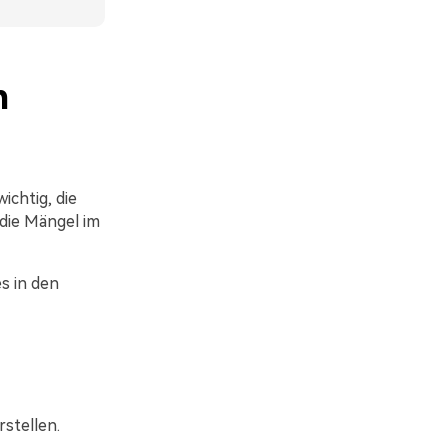
n
chtig, die
die Mängel im
s in den
stellen.