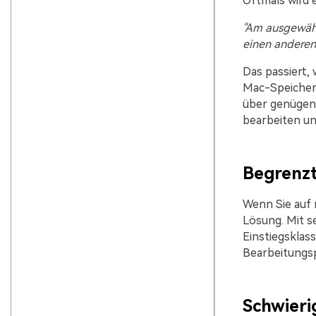
Oftmals wird 
"Am ausgewählt
einen anderen
Das passiert,
Mac-Speicherp
über genügend
bearbeiten un
Begrenzt
Wenn Sie auf r
Lösung. Mit s
Einstiegsklas
Bearbeitungspr
Schwieri