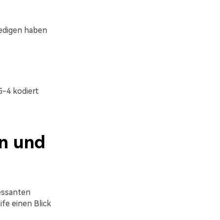
ledigen haben
-4 kodiert
en und
ressanten
fe einen Blick