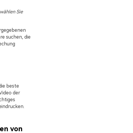
 wählen Sie
orgegebenen
e suchen, die
rechung
die beste
Video der
chtiges
eindrucken.
ten von