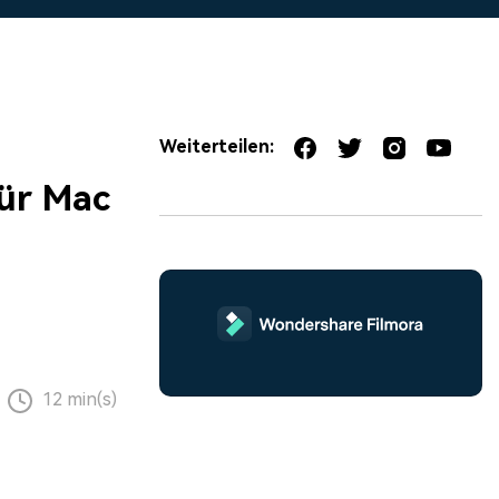
erfahren 👉
Weiterteilen:
für Mac
12 min(s)