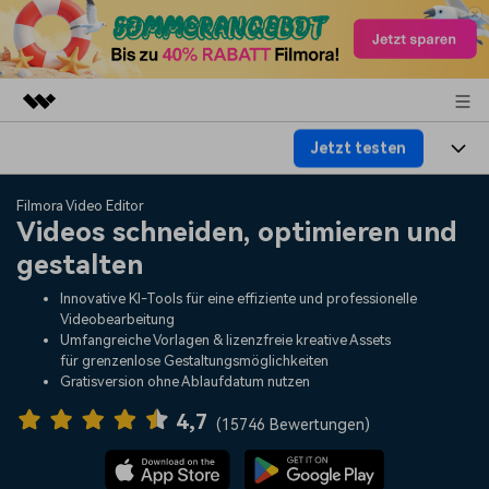
Jetzt testen
Top-Produkte
KI-gestützte digitale Kreativität
Produkte
Business
Filmora Video Editor
Dienstprogramme
Videos schneiden, optimieren und
Überblick
Plattformen
KI
gestalten
Über uns
Lösungen
Funktionen
Innovative KI-Tools für eine effiziente und professionelle
Video/Foto
Lösungen
Presseraum
Videobearbeitung
Assets
Umfangreiche Vorlagen & lizenzfreie kreative Assets
Audio
für grenzenlose Gestaltungsmöglichkeiten
Soziale Medien
Ressourcen
Shop
Gratisversion ohne Ablaufdatum nutzen
Text
Marketing & Business
4,7
Hilfe-Center
Support
(
15746 Bewertungen
)
Lifestyle & Spaß
Video-Prompts
Meisterkurs
Erste Schritte
Über
Über 100 heiße Video-
Beherrschen Sie