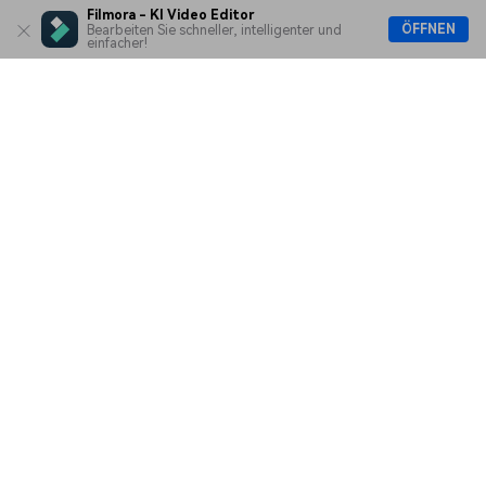
Filmora - KI Video Editor
ÖFFNEN
Bearbeiten Sie schneller, intelligenter und
einfacher!
Hero Produkte
Wondershare
KI entdecken
Hilfe-Center