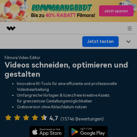
Jetzt testen
Top-Produkte
KI-gestützte digitale Kreativität
Produkte
Business
Filmora Video Editor
Dienstprogramme
Videos schneiden, optimieren und
Überblick
Plattformen
KI
gestalten
Über uns
Lösungen
Funktionen
Innovative KI-Tools für eine effiziente und professionelle
Video/Foto
Lösungen
Presseraum
Videobearbeitung
Assets
Umfangreiche Vorlagen & lizenzfreie kreative Assets
Audio
für grenzenlose Gestaltungsmöglichkeiten
Soziale Medien
Ressourcen
Shop
Gratisversion ohne Ablaufdatum nutzen
Text
Marketing & Business
4,7
Hilfe-Center
Support
(
15746 Bewertungen
)
Lifestyle & Spaß
Video-Prompts
Meisterkurs
Erste Schritte
Über
Über 100 heiße Video-
Beherrschen Sie