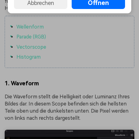
für das Diagramm klicken, um den Scope anzuzeigen.
Öffnen
Abbrechen
Hier erfahren Sie, wie Sie sie verwenden können:
Wellenform
Parade (RGB)
Vectorscope
Histogram
1.
Waveform
Die Waveform stellt die Helligkeit oder Luminanz Ihres
Bildes dar. In diesem Scope befinden sich die hellsten
Teile oben und die dunkelsten unten. Die Pixel werden
von links nach rechts dargestellt.