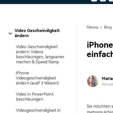
Monetarisieren Sie
An Freunde
Ihren Einfluss mit Filmora
Belohnungen
Filmora
Blog
Video Geschwindigkeit
ändern
iPhone
Video Geschwindigkeit
ändern: Videos
einfac
beschleunigen, langsamer
machen & Speed Ramp
iPhone
Videogeschwindigkeit
Mari
ändern (audf 3 Weisen)
Aktual
Video in PowerPoint
beschleunigen
Sie möchten e
Videogeschwindigkeit in
mehrere Arten