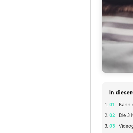
In diesem
Kann m
Die 3 
Videog