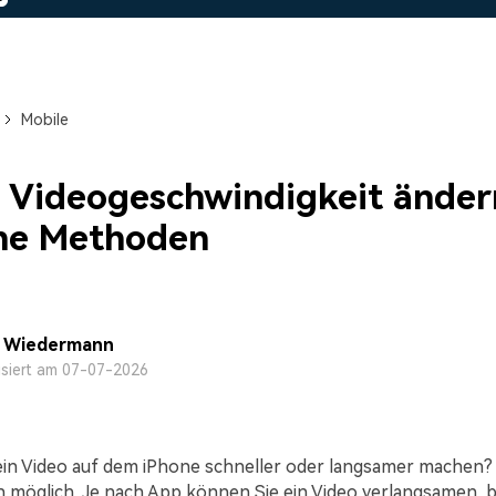
Alle Produkte ansehen
Mehr 
 empfehlen,
Kostenloser Download
Kostenloser Download
 erhalten
Kostenloser Download
Mobile
Kostenloser Download
 Videogeschwindigkeit änder
he Methoden
a Wiedermann
isiert am 07-07-2026
in Video auf dem iPhone schneller oder langsamer machen? 
 möglich. Je nach App können Sie ein Video verlangsamen, 