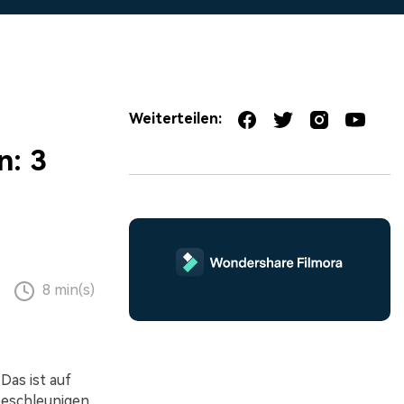
erfahren 👉
Weiterteilen:
n: 3
8 min(s)
Das ist auf
beschleunigen,