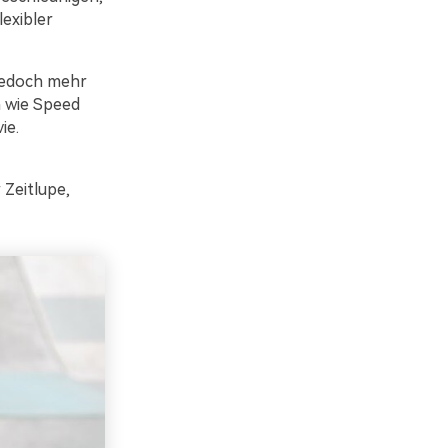
exibler
 jedoch mehr
 wie Speed
ie.
 Zeitlupe,