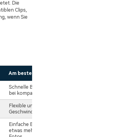
etet. Die
iblen Clips,
ung, wenn Sie
Am besten für
Schnelle Basisanpassungen
bei kompatiblen Aufnahmen
Flexible und kreative
Geschwindigkeitsbearbeitung
Einfache Bearbeitung mit
etwas mehr Kontrolle als
Fotos