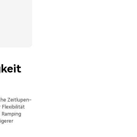
keit
che Zeitlupen-
lexibilität
d Ramping
igerer