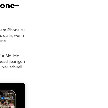
hone-
 dem iPhone zu
rs dann, wenn
ine
 für Slo-Mo-
beschleunigen
hier schnell