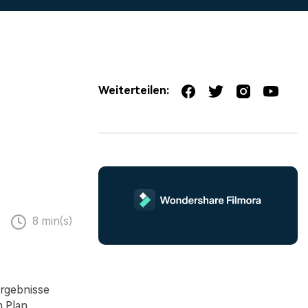
erfahren 👉
Weiterteilen:
8 min(s)
rgebnisse
m Plan