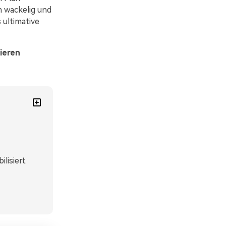
n wackelig und
 ultimative
sieren
lisiert