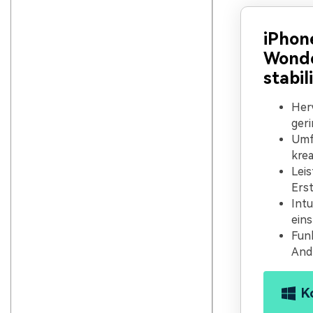
iPhon
Wonde
stabil
Herv
geri
Umf
krea
Leis
Erst
Intu
eins
Funk
Andr
K