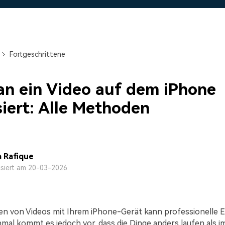
Alle Produkte ansehen
Mehr 
 empfehlen,
Kostenloser Download
Kostenloser Download
 erhalten
Kostenloser Download
Fortgeschrittene
Kostenloser Download
n ein Video auf dem iPhone
siert: Alle Methoden
 Rafique
isiert am 20-03-2026
 von Videos mit Ihrem iPhone-Gerät kann professionelle E
hmal kommt es jedoch vor, dass die Dinge anders laufen als i