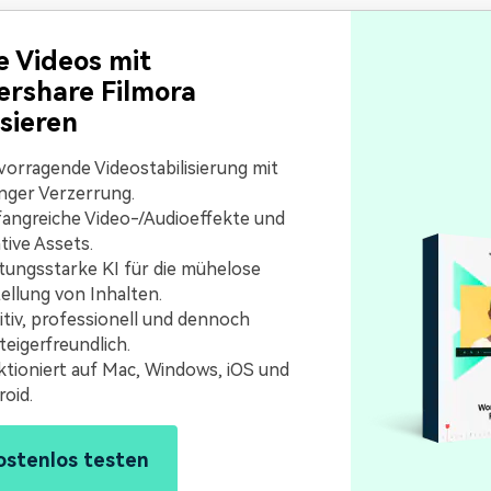
e Videos mit
rshare Filmora
isieren
orragende Videostabilisierung mit
nger Verzerrung.
angreiche Video-/Audioeffekte und
tive Assets.
tungsstarke KI für die mühelose
ellung von Inhalten.
itiv, professionell und dennoch
teigerfreundlich.
tioniert auf Mac, Windows, iOS und
oid.
ostenlos testen