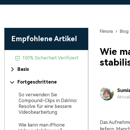
Monetarisieren Sie
An Freunde
Ihren Einfluss mit Filmora
Belohnungen
Filmora
Blog
Empfohlene Artikel
Wie ma
100% Sicherheit Verifiziert
stabili
Basis
Fortgeschrittene
Sumia
So verwenden Sie
Aktual
Compound-Clips in DaVinci
Resolve für eine bessere
Videobearbeitung
Das Aufnehmen
Wie kann man iPhone
liefern. Manc