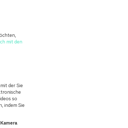
öchten,
ach mit den
mit der Sie
ktronische
ideos so
n, indem Sie
u
Kamera
.