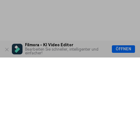
Filmora - KI Video Editor
ÖFFNEN
Bearbeiten Sie schneller, intelligenter und
einfacher!
Hero Produkte
Wondershare
KI entdecken