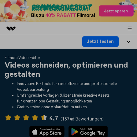
Jetzt testen
Top-Produkte
KI-gestützte digitale Kreativität
Produkte
Business
Filmora Video Editor
Dienstprogramme
Videos schneiden, optimieren und
Überblick
Plattformen
KI
gestalten
Über uns
Lösungen
Funktionen
Innovative KI-Tools für eine effiziente und professionelle
Video/Foto
Lösungen
Presseraum
Videobearbeitung
Assets
Umfangreiche Vorlagen & lizenzfreie kreative Assets
Audio
für grenzenlose Gestaltungsmöglichkeiten
Soziale Medien
Ressourcen
Shop
Gratisversion ohne Ablaufdatum nutzen
Text
Marketing & Business
4,7
Hilfe-Center
Support
(
15746 Bewertungen
)
Lifestyle & Spaß
Video-Prompts
Meisterkurs
Über 100 heiße Video-
Beherrschen Sie