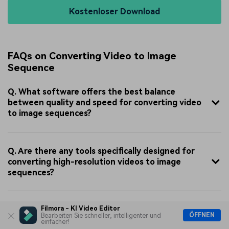
Kostenloser Download
FAQs on Converting Video to Image
Sequence
Q. What software offers the best balance
between quality and speed for converting video
to image sequences?
Q. Are there any tools specifically designed for
converting high-resolution videos to image
sequences?
Q. How can I ensure the image sequence retains
Filmora - KI Video Editor
ÖFFNEN
Bearbeiten Sie schneller, intelligenter und
the original video's audio?
einfacher!