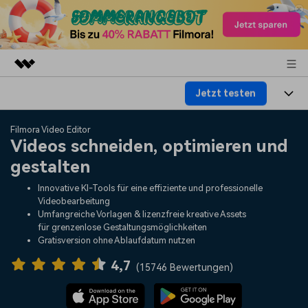
Jetzt testen
Top-Produkte
KI-gestützte digitale Kreativität
Produkte
Business
Filmora Video Editor
Dienstprogramme
Videos schneiden, optimieren und
Überblick
Plattformen
KI
gestalten
Über uns
Lösungen
Funktionen
Innovative KI-Tools für eine effiziente und professionelle
Video/Foto
Lösungen
Presseraum
Videobearbeitung
Assets
Umfangreiche Vorlagen & lizenzfreie kreative Assets
Audio
für grenzenlose Gestaltungsmöglichkeiten
Wer
Ressourcen
Shop
Gratisversion ohne Ablaufdatum nutzen
Text
Video-Lösungen
4,7
Hilfe-Center
Support
(
15746 Bewertungen
)
Video-Prompts
Meisterkurs
Erste Schritte
Über
Über 100 heiße Video-
Beherrschen Sie