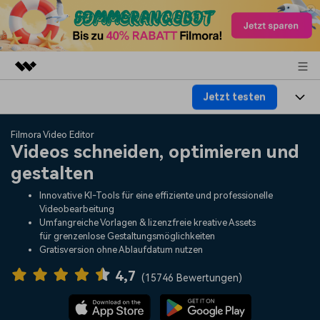
Jetzt testen
Top-Produkte
KI-gestützte digitale Kreativität
Produkte
Business
Filmora Video Editor
Dienstprogramme
Videos schneiden, optimieren und
Überblick
Plattformen
KI
gestalten
Über uns
Lösungen
Funktionen
Innovative KI-Tools für eine effiziente und professionelle
Video/Foto
Lösungen
Presseraum
Videobearbeitung
Assets
Umfangreiche Vorlagen & lizenzfreie kreative Assets
Audio
für grenzenlose Gestaltungsmöglichkeiten
Wer
Ressourcen
Shop
Gratisversion ohne Ablaufdatum nutzen
Text
Video-Lösungen
4,7
Hilfe-Center
Support
(
15746 Bewertungen
)
Video-Prompts
Meisterkurs
Erste Schritte
Über
Über 100 heiße Video-
Beherrschen Sie