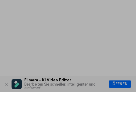
Filmora - KI Video Editor
ÖFFNEN
Bearbeiten Sie schneller, intelligenter und
einfacher!
Hero Produkte