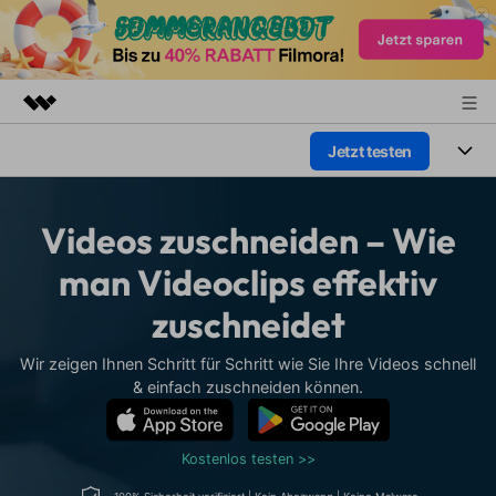
Jetzt testen
Top-Produkte
KI-gestützte digitale Kreativität
Produkte
Business
Dienstprogramme
Videos zuschneiden – Wie
Überblick
Plattformen
KI
Über uns
man Videoclips effektiv
Lösungen
Funktionen
zuschneidet
Video/Foto
Presseraum
Lösungen
Assets
Audio
Wir zeigen Ihnen Schritt für Schritt wie Sie Ihre Videos schnell
Wer
Shop
Ressourcen
& einfach zuschneiden können.
Text
Video-Lösungen
Support
Hilfe-Center
Kostenlos testen >>
Video-Prompts
Meisterkurs
Erste Schritte
Über
Über 100 heiße Video-
Beherrschen Sie