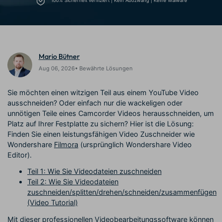
100% Sicherheit verifiziert | Kein Abozwang | Keine Malware
Prompts – schnell ähnliche
fortgeschrittene
Kunden-Support
Videos erstellen
Videobearbeitungsfähigkeiten
KAUFEN
Anmelden
Über Uns
Bewertungen
Unsere Mission, Geschichte
Finden Sie mehr über Filmora
Mario Bütner
Kickstart Bootcamp
DIY-Spezialeffekte
und Kunden
Nachrichten und
Suchen
Bewertungen
Lernen, ausdrücken und
Erfahren Sie, wie Sie einen
Aug 06, 2026• Bewährte Lösungen
erweitern Sie Ihre
Spezialeffekt erzeugen
Videobearbeitungs-
können
Sie möchten einen witzigen Teil aus einem YouTube Video
Fähigkeiten mit Filmora
ausschneiden? Oder einfach nur die wackeligen oder
Kunden-Geschichten
Affiliate-Programm
unnötigen Teile eines Camcorder Videos herausschneiden, um
Erfahren Sie, wie unsere
Schalten Sie Partnerschaften
Platz auf Ihrer Festplatte zu sichern? Hier ist die Lösung:
Kunden Erfolg haben
auf Unternehmensebene frei
Finden Sie einen leistungsfähigen Video Zuschneider wie
Creator
Freunde-werben-
Monetarisierungs-
Programm
Wondershare
Filmora
(ursprünglich Wondershare Video
Programm
An Freunde empfehlen,
Editor).
Monetarisieren Sie
Belohnungen erhalten
Ihren Einfluss mit Filmora
Teil 1: Wie Sie Videodateien zuschneiden
Teil 2: Wie Sie Videodateien
zuschneiden/splitten/drehen/schneiden/zusammenfügen
Blog
(Video Tutorial)
Mit dieser professionellen Videobearbeitungssoftware können