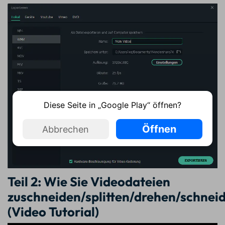
Diese Seite in „Google Play“ öffnen?
Öffnen
Abbrechen
Teil 2: Wie Sie Videodateien
zuschneiden/splitten/drehen/schne
(Video Tutorial)