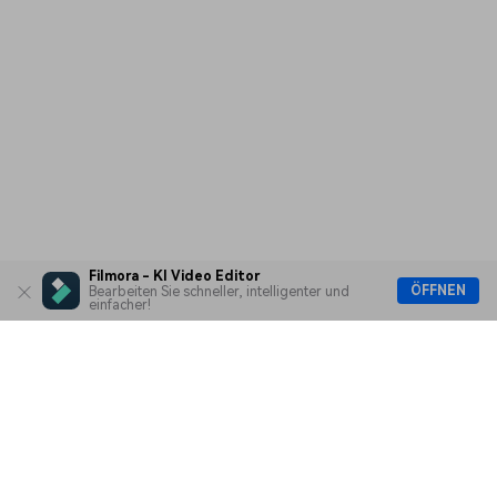
Filmora - KI Video Editor
ÖFFNEN
Bearbeiten Sie schneller, intelligenter und
einfacher!
Hero Produkte