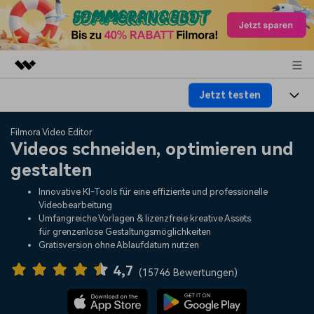
Jetzt testen
Top-Produkte
KI-gestützte digitale Kreativität
Produkte
Business
Filmora Video Editor
Dienstprogramme
Videos schneiden, optimieren und
Überblick
Plattformen
KI
gestalten
Über uns
Lösungen
Funktionen
Innovative KI-Tools für eine effiziente und professionelle
Video/Foto
Lösungen
Presseraum
Videobearbeitung
Assets
Umfangreiche Vorlagen & lizenzfreie kreative Assets
Audio
für grenzenlose Gestaltungsmöglichkeiten
Soziale Medien
Ressourcen
Shop
Gratisversion ohne Ablaufdatum nutzen
Text
Marketing & Business
4,7
Hilfe-Center
Support
(
15746 Bewertungen
)
Lifestyle & Spaß
Video-Prompts
Meisterkurs
Erste Schritte
Über
Über 100 heiße Video-
Beherrschen Sie