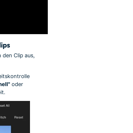
lips
n den Clip aus,
itskontrolle
ell"
oder
it.