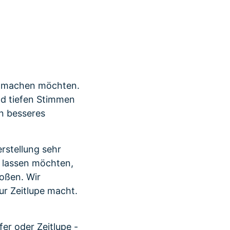
r erfahren 👉
er machen möchten.
nd tiefen Stimmen
in besseres
erstellung sehr
n lassen möchten,
toßen. Wir
ur Zeitlupe macht.
fer oder Zeitlupe -