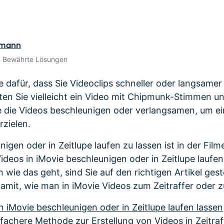
Alle Produkte ansehen
de empfehlen,
Meh
Kostenloser Download
Kostenloser Download
gen erhalten
Kostenloser Download
rmann
• Bewährte Lösungen
Kostenloser Download
de dafür, dass Sie Videoclips schneller oder langsam
en Sie vielleicht ein Video mit Chipmunk-Stimmen u
ie die Videos beschleunigen oder verlangsamen, um e
rzielen.
igen oder in Zeitlupe laufen zu lassen ist in der Film
ideos in iMovie beschleunigen oder in Zeitlupe laufe
 wie das geht, sind Sie auf den richtigen Artikel ges
amit, wie man in iMovie Videos zum Zeitraffer oder z
 in iMovie beschleunigen oder in Zeitlupe laufen lassen
infachere Methode zur Erstellung von Videos in Zeitraf